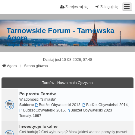
Zarejestruj się
Zaloguj się
Tarnowskie Forum - Tarnowska
Agora
Miejsce wymiany myśli i idei
Dzisiaj jest 10-08-2026, 07:48
Agora
Strona główna
Tarnów - Nasza mała Ojczyzna
Po prostu Tarnów
Wiadomości "z miasta".
Subfora:
Budżet Obywatelski 2013
,
Budżet Obywatelski 2014
,
Budżet Obywatelski 2015
,
Budżet Obywatelski 2023
Tematy:
1007
Inwestycje lokalne
Coś budują? Coś wyburzają? Masz jakieś własne pomysły (nawet