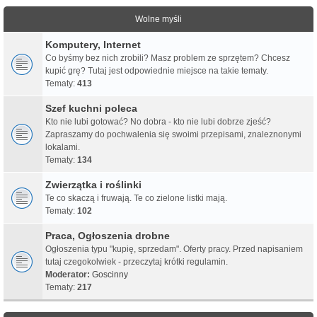
Wolne myśli
Komputery, Internet
Co byśmy bez nich zrobili? Masz problem ze sprzętem? Chcesz
kupić grę? Tutaj jest odpowiednie miejsce na takie tematy.
Tematy:
413
Szef kuchni poleca
Kto nie lubi gotować? No dobra - kto nie lubi dobrze zjeść?
Zapraszamy do pochwalenia się swoimi przepisami, znaleznonymi
lokalami.
Tematy:
134
Zwierzątka i roślinki
Te co skaczą i fruwają. Te co zielone listki mają.
Tematy:
102
Praca, Ogłoszenia drobne
Ogłoszenia typu "kupię, sprzedam". Oferty pracy. Przed napisaniem
tutaj czegokolwiek - przeczytaj krótki regulamin.
Moderator:
Goscinny
Tematy:
217