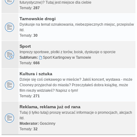
futurystyczne)? Tutaj jest miejsce dla ciebie
Tematy:
287
Tarnowskie drogi
Dyskusje na temat oznakowania, niebezpiecznych miejsc, przepisów
itd.
Tematy:
30
Sport
Imprezy sportowe, plotki z torów, boisk, dyskusje o sporcie
Subforum:
Sport Kartingowy w Tarnowie
Tematy:
666
Kultura i sztuka
Dzieje się coś ciekawego w mieście? Jakiś koncert, wystawa - może
Clooney przyjechał do miasta? Przeczytałeś dobra książkę, może
film niezły widziałeś? Napisz o tym!
Tematy:
271
Reklama, reklama już od rana
Tutaj (i tylko tutaj) proszę wrzucać informacje o promocjach, akcjach
itd.
Moderator:
Goscinny
Tematy:
32