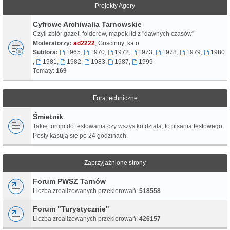
Projekty Agory
Cyfrowe Archiwalia Tarnowskie
Czyli zbiór gazet, folderów, mapek itd z "dawnych czasów"
Moderatorzy:
ad2222
,
Goscinny
,
kato
Subfora:
1965
,
1970
,
1972
,
1973
,
1978
,
1979
,
1980
,
1981
,
1982
,
1983
,
1987
,
1999
Tematy:
169
Fora techniczne
Śmietnik
Takie forum do testowania czy wszystko działa, to pisania testowego.
Posty kasują się po 24 godzinach.
Zaprzyjaźnione strony
Forum PWSZ Tarnów
Liczba zrealizowanych przekierowań:
518558
Forum "Turystycznie"
Liczba zrealizowanych przekierowań:
426157