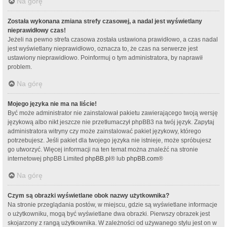
Na górę
Została wykonana zmiana strefy czasowej, a nadal jest wyświetlany
nieprawidłowy czas!
Jeżeli na pewno strefa czasowa została ustawiona prawidłowo, a czas nadal
jest wyświetlany nieprawidłowo, oznacza to, że czas na serwerze jest
ustawiony nieprawidłowo. Poinformuj o tym administratora, by naprawił
problem.
Na górę
Mojego języka nie ma na liście!
Być może administrator nie zainstalował pakietu zawierającego twoją wersję
językową albo nikt jeszcze nie przetłumaczył phpBB3 na twój język. Zapytaj
administratora witryny czy może zainstalować pakiet językowy, którego
potrzebujesz. Jeśli pakiet dla twojego języka nie istnieje, może spróbujesz
go utworzyć. Więcej informacji na ten temat można znaleźć na stronie
internetowej phpBB Limited
phpBB.pl
® lub
phpBB.com
®
Na górę
Czym są obrazki wyświetlane obok nazwy użytkownika?
Na stronie przeglądania postów, w miejscu, gdzie są wyświetlane informacje
o użytkowniku, mogą być wyświetlane dwa obrazki. Pierwszy obrazek jest
skojarzony z rangą użytkownika. W zależności od używanego stylu jest on w