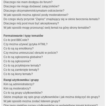
Dlaczego nie mam dostępu do forum?
Dlaczego nie mogę dodawać załączników?
Dlaczego otrzymałem/otrzymałam ostrzeżenie?
W jaki sposób można zgłosić posty moderatorowi?
Do czego służy przycisk “Zapisz” znajdujący się w oknie tworzenia tematu?
Dlaczego mój post musi być akceptowany?
W jaki sposób mogę przesunąć swój temat na górę strony tematów?
Formatowanie i typy tematów
Co to jest BBCode?
Czy można używać języka HTML?
Co to są są emotikony?
Czy można umieszczać obrazki w poście?
Co to są ogłoszenia globalne?
Co to są ogłoszenia?
Co to są przyklejone tematy?
Co to są zamknięte tematy?
Co to są ikony tematu?
Rangi użytkownika i grupy
Kim są administratorzy?
Kim są moderatorzy?
Co to są grupy użytkowników?
Gdzie znajduje się spis grup użytkowników i jak można dołączyć do grupy?
W jaki sposób można zostać liderem grupy?
Dlaczego niektóre nazwy użytkowników są wyświetlane innymi kolorami?