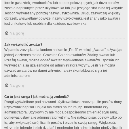
formie gwiazdek, kwadracików lub kropek pokazujących, jak dużo postów
zostało napisanych przez użytkownika lub jaki jest jego status na tej witrynie.
Jest on wyświetlany poniżej nazwy użytkownika. Drugi, zazwyczaj większy
obrazek, wyświetlany powyżej nazwy użytkownika jest znany jako awatar i
jest unikatowy lub osobisty dla każdego użytkownika.
Na górę
Jak wyświetlić awatar?
W panelu zarządzania kontem na karcie „Profil” w sekcji „Awatar”, używając
jednej z czterech metod: Gravatar, Galeria awatarów, Zdalny awatar lub
Prześlij awatar, można dodać awatar. Wyświetlanie awatarów i sposób ich
wyświetlania są uzależnione od administratora witryny. Jeśli nie można
używać awatarów na danej witrynie, należy skontaktować się z jej
administratorem.
Na górę
Co to jest ranga i jak można ją zmienić?
Rangi wyświetlane pod nazwami użytkowników oznaczają, ile postów dany
użytkownik napisał lub jaki ma status na forum, np. moderatora czy
administratora. Użytkownicy nie mogą bezpośrednio zmieniać stylu rang,
ponieważ ustawia je administrator witryny. Nie należy pisać postów tylko po
to, aby zwiększyć swój licznik postów i przez to swoją rangę. Większość
witryn nie toleruje takich działań i moderator lub administrator obniży licznik