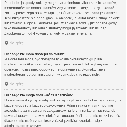
Podobnie, jak posty, ankiety mogą być zmieniane tylko przez ich autorów,
moderatorów lub administratorów. Aby zmienić ankietę, należy dokonać
zmiany pierwszego posta w wątku, z którym zawsze związana jest ankieta.
Jeśli nikt jeszcze nie oddał głosu w ankiecie, jej autor może usunąć ankietę
lub zmienić jej opcje. Jednakże, jeśli w ankiecie zostały już oddane głosy,
tylko moderatorzy lub administratorzy mogą ją zmienić, lub usunąć.
Zapobiega to modyfikowaniu ankiety w czasie jej trwania.
Na górę
Dlaczego nie mam dostępu do forum?
Niektóre fora mogą być dostępne tylko dla określonych grup lub
użytkowników. Aby przeglądać, czytać, pisać na nich lub wykonywać inne
operacje, musisz mieć odpowiednie uprawnienia. Skontaktuj się z
moderatorem lub administratorem witryny, aby ci je przydzielił.
Na górę
Dlaczego nie mogę dodawać załączników?
Uprawnienia dotyczące załączników są przydzielane dla każdego forum, dla
każdej grupy i dla każdego użytkownika. Administrator witryny mógł nie
zezwolić na zamieszczanie załączników na forum, na którym piszesz lub
przyznał uprawnienia tylko niektórym grupom. Jeśli nadal nie masz jasności,
dlaczego nie możesz zamieszczać załączników, skontaktuj się z
administratorem witryny.