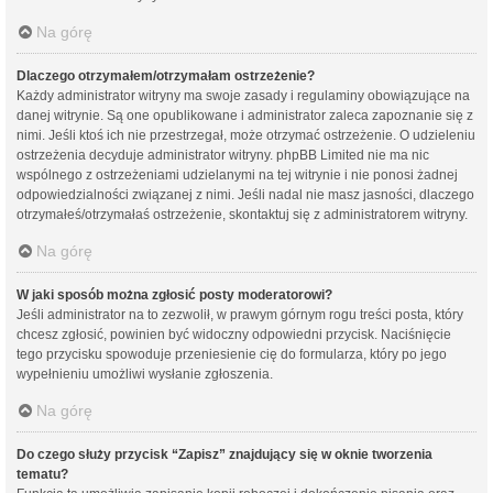
Na górę
Dlaczego otrzymałem/otrzymałam ostrzeżenie?
Każdy administrator witryny ma swoje zasady i regulaminy obowiązujące na
danej witrynie. Są one opublikowane i administrator zaleca zapoznanie się z
nimi. Jeśli ktoś ich nie przestrzegał, może otrzymać ostrzeżenie. O udzieleniu
ostrzeżenia decyduje administrator witryny. phpBB Limited nie ma nic
wspólnego z ostrzeżeniami udzielanymi na tej witrynie i nie ponosi żadnej
odpowiedzialności związanej z nimi. Jeśli nadal nie masz jasności, dlaczego
otrzymałeś/otrzymałaś ostrzeżenie, skontaktuj się z administratorem witryny.
Na górę
W jaki sposób można zgłosić posty moderatorowi?
Jeśli administrator na to zezwolił, w prawym górnym rogu treści posta, który
chcesz zgłosić, powinien być widoczny odpowiedni przycisk. Naciśnięcie
tego przycisku spowoduje przeniesienie cię do formularza, który po jego
wypełnieniu umożliwi wysłanie zgłoszenia.
Na górę
Do czego służy przycisk “Zapisz” znajdujący się w oknie tworzenia
tematu?