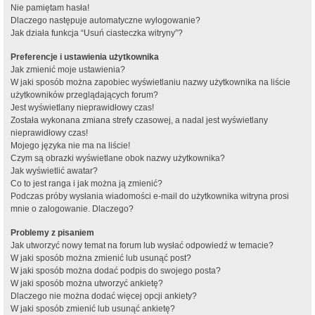
Nie pamiętam hasła!
Dlaczego następuje automatyczne wylogowanie?
Jak działa funkcja “Usuń ciasteczka witryny”?
Preferencje i ustawienia użytkownika
Jak zmienić moje ustawienia?
W jaki sposób można zapobiec wyświetlaniu nazwy użytkownika na liście
użytkowników przeglądających forum?
Jest wyświetlany nieprawidłowy czas!
Została wykonana zmiana strefy czasowej, a nadal jest wyświetlany
nieprawidłowy czas!
Mojego języka nie ma na liście!
Czym są obrazki wyświetlane obok nazwy użytkownika?
Jak wyświetlić awatar?
Co to jest ranga i jak można ją zmienić?
Podczas próby wysłania wiadomości e-mail do użytkownika witryna prosi
mnie o zalogowanie. Dlaczego?
Problemy z pisaniem
Jak utworzyć nowy temat na forum lub wysłać odpowiedź w temacie?
W jaki sposób można zmienić lub usunąć post?
W jaki sposób można dodać podpis do swojego posta?
W jaki sposób można utworzyć ankietę?
Dlaczego nie można dodać więcej opcji ankiety?
W jaki sposób zmienić lub usunąć ankietę?