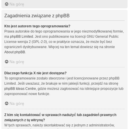
Na górę
Zagadnienia związane z phpBB
Kto jest autorem tego oprogramowania?
Prawa autorskie do tego oprogramowania w jego niezmodyfikowanej formie,
ma
phpBB Limited
. Jest ono publikowane na licencji GNU General Public
License wersja 2 (GPL-2.0), co w praktyce oznacza, że może być bez
ograniczeń dystrybuowane. Więcej na ten temat dowiesz się na stronie
About phpBB
.
Na górę
Dlaczego funkcja X nie jest dostępna?
To oprogramowanie zostało stworzone i jest licencjonowane przez phpBB
Limited. Jeśli uważasz, że brakuje w nim jakiejś funkcji, przejdź na stronę
phpBB Ideas Centre
, gdzie możesz zagłosować na istniejące propozycje lub
zaproponować nowe funkcje.
Na górę
Z kim się kontaktować w sprawach nadużyć lub zagadnień prawnych
związanych z tą witryną?
W tych sprawach, należy skontaktować się z jednym z administratorów,