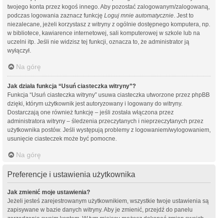
twojego konta przez kogoś innego. Aby pozostać zalogowanym/zalogowaną,
podczas logowania zaznacz funkcję
Loguj mnie automatycznie
. Jest to
niezalecane, jeżeli korzystasz z witryny z ogólnie dostępnego komputera, np.
w bibliotece, kawiarence internetowej, sali komputerowej w szkole lub na
uczelni itp. Jeśli nie widzisz tej funkcji, oznacza to, że administrator ją
wyłączył.
Na górę
Jak działa funkcja “Usuń ciasteczka witryny”?
Funkcja “Usuń ciasteczka witryny” usuwa ciasteczka utworzone przez phpBB
dzięki, którym użytkownik jest autoryzowany i logowany do witryny.
Dostarczają one również funkcję – jeśli została włączona przez
administratora witryny – śledzenia przeczytanych i nieprzeczytanych przez
użytkownika postów. Jeśli występują problemy z logowaniem/wylogowaniem,
usunięcie ciasteczek może być pomocne.
Na górę
Preferencje i ustawienia użytkownika
Jak zmienić moje ustawienia?
Jeżeli jesteś zarejestrowanym użytkownikiem, wszystkie twoje ustawienia są
zapisywane w bazie danych witryny. Aby je zmienić, przejdź do panelu