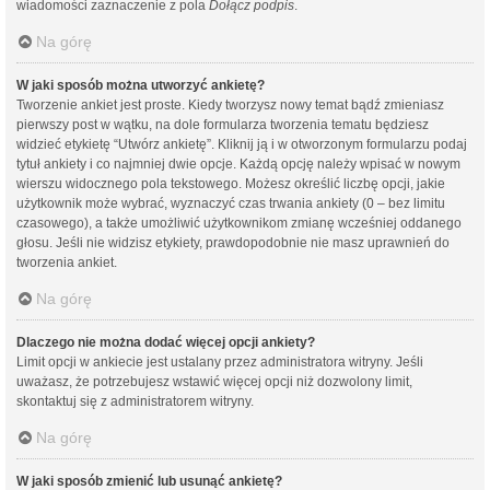
wiadomości zaznaczenie z pola
Dołącz podpis
.
Na górę
W jaki sposób można utworzyć ankietę?
Tworzenie ankiet jest proste. Kiedy tworzysz nowy temat bądź zmieniasz
pierwszy post w wątku, na dole formularza tworzenia tematu będziesz
widzieć etykietę “Utwórz ankietę”. Kliknij ją i w otworzonym formularzu podaj
tytuł ankiety i co najmniej dwie opcje. Każdą opcję należy wpisać w nowym
wierszu widocznego pola tekstowego. Możesz określić liczbę opcji, jakie
użytkownik może wybrać, wyznaczyć czas trwania ankiety (0 – bez limitu
czasowego), a także umożliwić użytkownikom zmianę wcześniej oddanego
głosu. Jeśli nie widzisz etykiety, prawdopodobnie nie masz uprawnień do
tworzenia ankiet.
Na górę
Dlaczego nie można dodać więcej opcji ankiety?
Limit opcji w ankiecie jest ustalany przez administratora witryny. Jeśli
uważasz, że potrzebujesz wstawić więcej opcji niż dozwolony limit,
skontaktuj się z administratorem witryny.
Na górę
W jaki sposób zmienić lub usunąć ankietę?