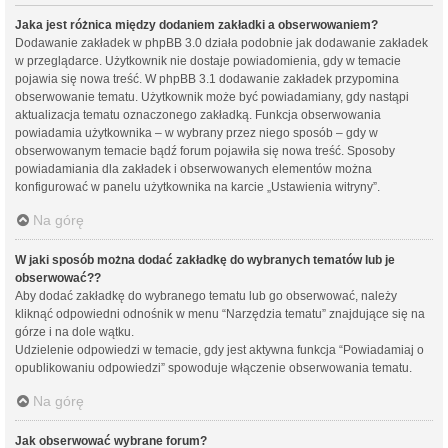
Jaka jest różnica między dodaniem zakładki a obserwowaniem?
Dodawanie zakładek w phpBB 3.0 działa podobnie jak dodawanie zakładek
w przeglądarce. Użytkownik nie dostaje powiadomienia, gdy w temacie
pojawia się nowa treść. W phpBB 3.1 dodawanie zakładek przypomina
obserwowanie tematu. Użytkownik może być powiadamiany, gdy nastąpi
aktualizacja tematu oznaczonego zakładką. Funkcja obserwowania
powiadamia użytkownika – w wybrany przez niego sposób – gdy w
obserwowanym temacie bądź forum pojawiła się nowa treść. Sposoby
powiadamiania dla zakładek i obserwowanych elementów można
konfigurować w panelu użytkownika na karcie „Ustawienia witryny”.
Na górę
W jaki sposób można dodać zakładkę do wybranych tematów lub je
obserwować??
Aby dodać zakładkę do wybranego tematu lub go obserwować, należy
kliknąć odpowiedni odnośnik w menu “Narzędzia tematu” znajdujące się na
górze i na dole wątku.
Udzielenie odpowiedzi w temacie, gdy jest aktywna funkcja “Powiadamiaj o
opublikowaniu odpowiedzi” spowoduje włączenie obserwowania tematu.
Na górę
Jak obserwować wybrane forum?