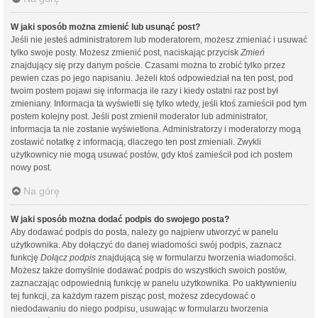
W jaki sposób można zmienić lub usunąć post?
Jeśli nie jesteś administratorem lub moderatorem, możesz zmieniać i usuwać
tylko swoje posty. Możesz zmienić post, naciskając przycisk
Zmień
znajdujący się przy danym poście. Czasami można to zrobić tylko przez
pewien czas po jego napisaniu. Jeżeli ktoś odpowiedział na ten post, pod
twoim postem pojawi się informacja ile razy i kiedy ostatni raz post był
zmieniany. Informacja ta wyświetli się tylko wtedy, jeśli ktoś zamieścił pod tym
postem kolejny post. Jeśli post zmienił moderator lub administrator,
informacja ta nie zostanie wyświetlona. Administratorzy i moderatorzy mogą
zostawić notatkę z informacją, dlaczego ten post zmieniali. Zwykli
użytkownicy nie mogą usuwać postów, gdy ktoś zamieścił pod ich postem
nowy post.
Na górę
W jaki sposób można dodać podpis do swojego posta?
Aby dodawać podpis do posta, należy go najpierw utworzyć w panelu
użytkownika. Aby dołączyć do danej wiadomości swój podpis, zaznacz
funkcję
Dołącz podpis
znajdującą się w formularzu tworzenia wiadomości.
Możesz także domyślnie dodawać podpis do wszystkich swoich postów,
zaznaczając odpowiednią funkcję w panelu użytkownika. Po uaktywnieniu
tej funkcji, za każdym razem pisząc post, możesz zdecydować o
niedodawaniu do niego podpisu, usuwając w formularzu tworzenia