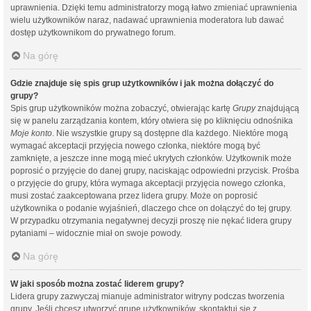
uprawnienia. Dzięki temu administratorzy mogą łatwo zmieniać uprawnienia
wielu użytkowników naraz, nadawać uprawnienia moderatora lub dawać
dostęp użytkownikom do prywatnego forum.
Na górę
Gdzie znajduje się spis grup użytkowników i jak można dołączyć do
grupy?
Spis grup użytkowników można zobaczyć, otwierając kartę
Grupy
znajdującą
się w panelu zarządzania kontem, który otwiera się po kliknięciu odnośnika
Moje konto
. Nie wszystkie grupy są dostępne dla każdego. Niektóre mogą
wymagać akceptacji przyjęcia nowego członka, niektóre mogą być
zamknięte, a jeszcze inne mogą mieć ukrytych członków. Użytkownik może
poprosić o przyjęcie do danej grupy, naciskając odpowiedni przycisk. Prośba
o przyjęcie do grupy, która wymaga akceptacji przyjęcia nowego członka,
musi zostać zaakceptowana przez lidera grupy. Może on poprosić
użytkownika o podanie wyjaśnień, dlaczego chce on dołączyć do tej grupy.
W przypadku otrzymania negatywnej decyzji proszę nie nękać lidera grupy
pytaniami – widocznie miał on swoje powody.
Na górę
W jaki sposób można zostać liderem grupy?
Lidera grupy zazwyczaj mianuje administrator witryny podczas tworzenia
grupy. Jeśli chcesz utworzyć grupę użytkowników, skontaktuj się z