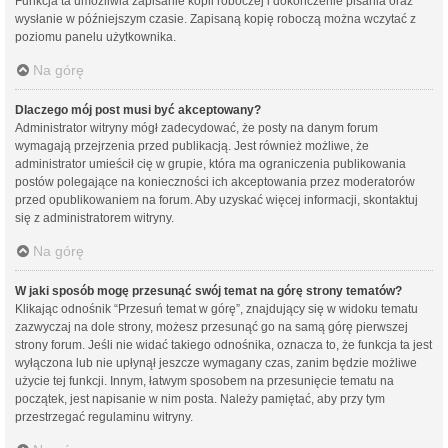
Funkcja ta umożliwia zapisanie kopii roboczej i dokończenie pisania oraz
wysłanie w późniejszym czasie. Zapisaną kopię roboczą można wczytać z
poziomu panelu użytkownika.
Na górę
Dlaczego mój post musi być akceptowany?
Administrator witryny mógł zadecydować, że posty na danym forum
wymagają przejrzenia przed publikacją. Jest również możliwe, że
administrator umieścił cię w grupie, która ma ograniczenia publikowania
postów polegające na konieczności ich akceptowania przez moderatorów
przed opublikowaniem na forum. Aby uzyskać więcej informacji, skontaktuj
się z administratorem witryny.
Na górę
W jaki sposób mogę przesunąć swój temat na górę strony tematów?
Klikając odnośnik “Przesuń temat w górę”, znajdujący się w widoku tematu
zazwyczaj na dole strony, możesz przesunąć go na samą górę pierwszej
strony forum. Jeśli nie widać takiego odnośnika, oznacza to, że funkcja ta jest
wyłączona lub nie upłynął jeszcze wymagany czas, zanim będzie możliwe
użycie tej funkcji. Innym, łatwym sposobem na przesunięcie tematu na
początek, jest napisanie w nim posta. Należy pamiętać, aby przy tym
przestrzegać regulaminu witryny.