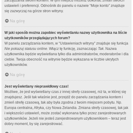
zarządzania swoim kontem. W tym miejscu możesz dokonać zmian swoich
ustawień i preferencji. Odnośnik do panelu o nazwie “Moje konto” znajduje
się zazwyczaj na górze stron witryny.
Na górę
W jaki sposób można zapobiec wyświetlaniu nazwy użytkownika na liście
użytkowników przeglądających forum?
W panelu zarządzania kontem, w “Ustawieniach witryny” znajduje się funkcja
Nie pokazuj statusu online
. Włącz tę funkcję, zaznaczając
Tak
. Nazwa
użytkownika będzie wyświetlana tylko dla administratorów, moderatorów i dla
ciebie. Twoja obecność na witrynie będzie wykazana w liczbie ukrytych
użytkowników.
Na górę
Jest wyświetlany nieprawidłowy czas!
Możliwe, że jest wyświetlany czas z innej strefy czasowej, niż ta, w której się
znajdujesz. Jeśli tak właśnie jest, przejdź do panelu zarządzania kontem i
zmień strefę czasową, tak aby była zgodna z twoim miejscem pobytu. Np.
Europa centralna, Afryka, czy Nowa Zelandia. Zmiana strefy czasowej, tak jak
i większości ustawień, może zostać wykonana tylko przez zarejestrowanych
użytkowników. Jeżeli nie jesteś zarejestrowanym użytkownikiem – teraz jest
dobry moment, by się zarejestrować.