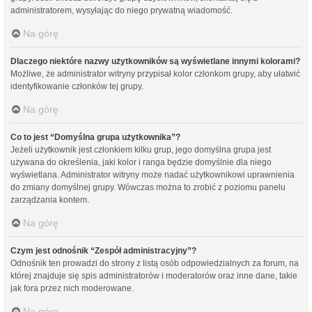
administratorem, wysyłając do niego prywatną wiadomość.
Na górę
Dlaczego niektóre nazwy użytkowników są wyświetlane innymi kolorami?
Możliwe, że administrator witryny przypisał kolor członkom grupy, aby ułatwić
identyfikowanie członków tej grupy.
Na górę
Co to jest “Domyślna grupa użytkownika”?
Jeżeli użytkownik jest członkiem kilku grup, jego domyślna grupa jest
używana do określenia, jaki kolor i ranga będzie domyślnie dla niego
wyświetlana. Administrator witryny może nadać użytkownikowi uprawnienia
do zmiany domyślnej grupy. Wówczas można to zrobić z poziomu panelu
zarządzania kontem.
Na górę
Czym jest odnośnik “Zespół administracyjny”?
Odnośnik ten prowadzi do strony z listą osób odpowiedzialnych za forum, na
której znajduje się spis administratorów i moderatorów oraz inne dane, takie
jak fora przez nich moderowane.
Na górę