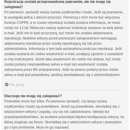
Rejestracja została przeprowadzona poprawnie, ale nie mogę się
zalogować!
Po pierwsze, sprawdź swoją nazwę użytkownika i hasło. Jeśli są poprawne,
to wystąpiła jedna z dwóch przyczyn. Pierwszą z nich może być włączona
funkcja COPPA, a w czasie rejestracji została podana informacja, że masz
mniej niż 13 lat. Wówczas należy wykonać instrukcje wysłane na twój adres
e-mail. Jeśli nie to było przyczyną, być może nie została aktywowana
rejestracja. Niektóre witryny przed pierwszym zalogowaniem wymagają
aktywowania rejestracji przez osobę rejestrującą się lub przez
administratora. Informacja o tym była wyświetlona podczas rejestracji. Jeśli
została wysłana do ciebie wiadomość e-mail, postępuj zgodnie z zawartymi
w niej instrukcjami. Jeżeli taka wiadomość do ciebie nie dotarła, być może
został podany nieprawidłowy adres e-mail lub wiadomość została
zatrzymana przez filtr antyspamowy. Jeśli na pewno podany przez ciebie
adres e-mail jest prawidłowy, spróbuj skontaktować się z administratorem.
Na górę
Dlaczego nie mogę się zalogować?
Powodów może być kilka. Po pierwsze sprawdź, czy twoja nazwa
użytkownika i hasło są prawidłowe. Jeżeli są prawidłowe, skontaktuj się z
właścicielem witryny i zapytaj, czy cię nie zablokowano. Istnieje też
prawdopodobieństwo, że problem powoduje błędna konfiguracja witryny, na
której znajduje się forum. Skontaktuj się z właścicielem witryny i powiadom
go o tym problemie. Musi on go naprawić.