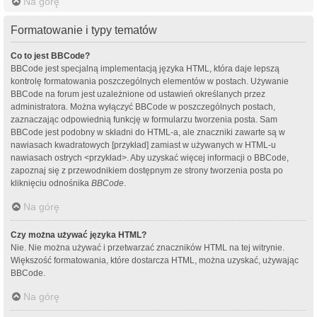
Na górę
Formatowanie i typy tematów
Co to jest BBCode?
BBCode jest specjalną implementacją języka HTML, która daje lepszą
kontrolę formatowania poszczególnych elementów w postach. Używanie
BBCode na forum jest uzależnione od ustawień określanych przez
administratora. Można wyłączyć BBCode w poszczególnych postach,
zaznaczając odpowiednią funkcję w formularzu tworzenia posta. Sam
BBCode jest podobny w składni do HTML-a, ale znaczniki zawarte są w
nawiasach kwadratowych [przykład] zamiast w używanych w HTML-u
nawiasach ostrych <przykład>. Aby uzyskać więcej informacji o BBCode,
zapoznaj się z przewodnikiem dostępnym ze strony tworzenia posta po
kliknięciu odnośnika
BBCode
.
Na górę
Czy można używać języka HTML?
Nie. Nie można używać i przetwarzać znaczników HTML na tej witrynie.
Większość formatowania, które dostarcza HTML, można uzyskać, używając
BBCode.
Na górę