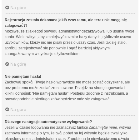
Na górę
Rejestracja została dokonana jakiś czas temu, ale teraz nie mogę się
zalogować?!
Możliwe, że z jakiegoś powodu administrator dezaktywował lub usunął twoje
konto. Wiele witryn, aby zmniejszyć rozmiar bazy danych, cyklicznie usuwa
użytkowników, którzy nic nie pisali przez dłuższy czas. Jeśli tak się stało,
spróbuj zarejestrować się ponownie i bądź bardziej aktywnym i
zaangażowanym w dyskusje użytkownikiem.
Na górę
Nie pamiętam hasła!
Zachowaj spokój! Twoje hasło wprawdzie nie może zostać odzyskane, ale
bez problemu może zostać zresetowane. Przejdź na stronę logowania i
kliknij odnośnik “Nie pamiętam hasła”. Postępuj zgodnie z instrukcjami, a
prawdopodobnie niedługo znów będziesz móc się zalogować.
Na górę
Dlaczego następuje automatyczne wylogowanie?
Jeżeli w czasie logowania nie zaznaczysz funkcji
Zapamiętaj mnie
, witryna
zachowa informację o tym, że twój pobyt na tej witrynie będzie trwał tylko
określony przez administratora czas. Zapobiega to niewłaściwemu użyciu