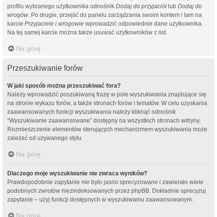
profilu wybranego użytkownika odnośnik
Dodaj do przyjaciół
lub
Dodaj do
wrogów
. Po drugie, przejść do panelu zarządzania swoim kontem i tam na
karcie
Przyjaciele i wrogowie
wprowadzić odpowiednie dane użytkownika.
Na tej samej karcie można także usuwać użytkowników z list.
Na górę
Przeszukiwanie forów
W jaki sposób można przeszukiwać fora?
Należy wprowadzić poszukiwaną frazę w pole wyszukiwania znajdujące się
na stronie wykazu forów, a także stronach forów i tematów. W celu uzyskania
zaawansowanych funkcji wyszukiwania należy kliknąć odnośnik
“Wyszukiwanie zaawansowane” dostępny na wszystkich stronach witryny.
Rozmieszczenie elementów sterujących mechanizmem wyszukiwania może
zależeć od używanego stylu.
Na górę
Dlaczego moje wyszukiwanie nie zwraca wyników?
Prawdopodobnie zapytanie nie było jasno sprecyzowane i zawierało wiele
podobnych zwrotów niezindeksowanych przez phpBB. Dokładnie sprecyzuj
zapytanie – użyj funkcji dostępnych w wyszukiwaniu zaawansowanym.
Na górę