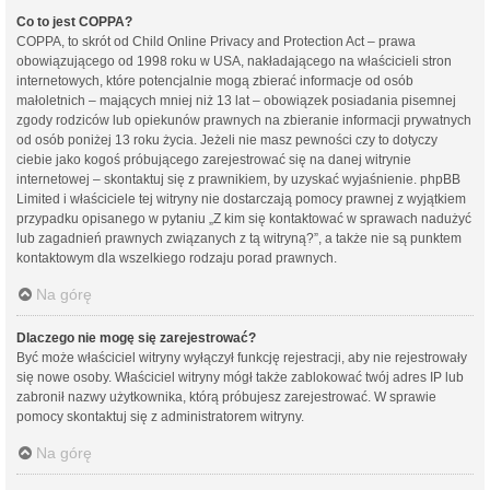
Co to jest COPPA?
COPPA, to skrót od Child Online Privacy and Protection Act – prawa
obowiązującego od 1998 roku w USA, nakładającego na właścicieli stron
internetowych, które potencjalnie mogą zbierać informacje od osób
małoletnich – mających mniej niż 13 lat – obowiązek posiadania pisemnej
zgody rodziców lub opiekunów prawnych na zbieranie informacji prywatnych
od osób poniżej 13 roku życia. Jeżeli nie masz pewności czy to dotyczy
ciebie jako kogoś próbującego zarejestrować się na danej witrynie
internetowej – skontaktuj się z prawnikiem, by uzyskać wyjaśnienie. phpBB
Limited i właściciele tej witryny nie dostarczają pomocy prawnej z wyjątkiem
przypadku opisanego w pytaniu „Z kim się kontaktować w sprawach nadużyć
lub zagadnień prawnych związanych z tą witryną?”, a także nie są punktem
kontaktowym dla wszelkiego rodzaju porad prawnych.
Na górę
Dlaczego nie mogę się zarejestrować?
Być może właściciel witryny wyłączył funkcję rejestracji, aby nie rejestrowały
się nowe osoby. Właściciel witryny mógł także zablokować twój adres IP lub
zabronił nazwy użytkownika, którą próbujesz zarejestrować. W sprawie
pomocy skontaktuj się z administratorem witryny.
Na górę