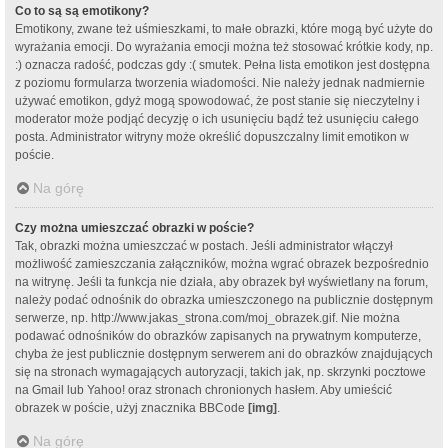
Co to są są emotikony?
Emotikony, zwane też uśmieszkami, to małe obrazki, które mogą być użyte do
wyrażania emocji. Do wyrażania emocji można też stosować krótkie kody, np.
:) oznacza radość, podczas gdy :( smutek. Pełna lista emotikon jest dostępna
z poziomu formularza tworzenia wiadomości. Nie należy jednak nadmiernie
używać emotikon, gdyż mogą spowodować, że post stanie się nieczytelny i
moderator może podjąć decyzję o ich usunięciu bądź też usunięciu całego
posta. Administrator witryny może określić dopuszczalny limit emotikon w
poście.
Na górę
Czy można umieszczać obrazki w poście?
Tak, obrazki można umieszczać w postach. Jeśli administrator włączył
możliwość zamieszczania załączników, można wgrać obrazek bezpośrednio
na witrynę. Jeśli ta funkcja nie działa, aby obrazek był wyświetlany na forum,
należy podać odnośnik do obrazka umieszczonego na publicznie dostępnym
serwerze, np. http://www.jakas_strona.com/moj_obrazek.gif. Nie można
podawać odnośników do obrazków zapisanych na prywatnym komputerze,
chyba że jest publicznie dostępnym serwerem ani do obrazków znajdujących
się na stronach wymagających autoryzacji, takich jak, np. skrzynki pocztowe
na Gmail lub Yahoo! oraz stronach chronionych hasłem. Aby umieścić
obrazek w poście, użyj znacznika BBCode
[img]
.
Na górę