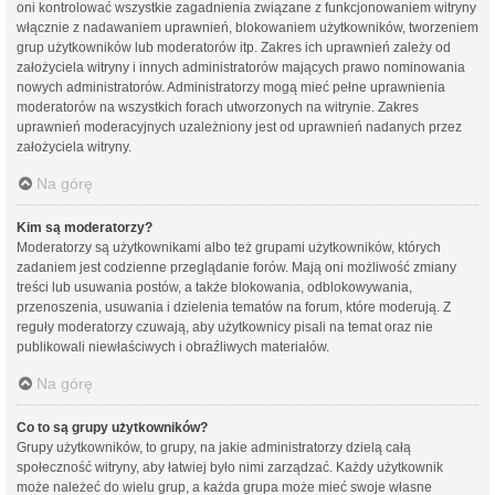
oni kontrolować wszystkie zagadnienia związane z funkcjonowaniem witryny
włącznie z nadawaniem uprawnień, blokowaniem użytkowników, tworzeniem
grup użytkowników lub moderatorów itp. Zakres ich uprawnień zależy od
założyciela witryny i innych administratorów mających prawo nominowania
nowych administratorów. Administratorzy mogą mieć pełne uprawnienia
moderatorów na wszystkich forach utworzonych na witrynie. Zakres
uprawnień moderacyjnych uzależniony jest od uprawnień nadanych przez
założyciela witryny.
Na górę
Kim są moderatorzy?
Moderatorzy są użytkownikami albo też grupami użytkowników, których
zadaniem jest codzienne przeglądanie forów. Mają oni możliwość zmiany
treści lub usuwania postów, a także blokowania, odblokowywania,
przenoszenia, usuwania i dzielenia tematów na forum, które moderują. Z
reguły moderatorzy czuwają, aby użytkownicy pisali na temat oraz nie
publikowali niewłaściwych i obraźliwych materiałów.
Na górę
Co to są grupy użytkowników?
Grupy użytkowników, to grupy, na jakie administratorzy dzielą całą
społeczność witryny, aby łatwiej było nimi zarządzać. Każdy użytkownik
może należeć do wielu grup, a każda grupa może mieć swoje własne