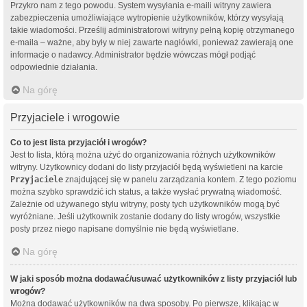
Przykro nam z tego powodu. System wysyłania e-maili witryny zawiera
zabezpieczenia umożliwiające wytropienie użytkowników, którzy wysyłają
takie wiadomości. Prześlij administratorowi witryny pełną kopię otrzymanego
e-maila – ważne, aby były w niej zawarte nagłówki, ponieważ zawierają one
informacje o nadawcy. Administrator będzie wówczas mógł podjąć
odpowiednie działania.
Na górę
Przyjaciele i wrogowie
Co to jest lista przyjaciół i wrogów?
Jest to lista, którą można użyć do organizowania różnych użytkowników
witryny. Użytkownicy dodani do listy przyjaciół będą wyświetleni na karcie
Przyjaciele
znajdującej się w panelu zarządzania kontem. Z tego poziomu
można szybko sprawdzić ich status, a także wysłać prywatną wiadomość.
Zależnie od używanego stylu witryny, posty tych użytkowników mogą być
wyróżniane. Jeśli użytkownik zostanie dodany do listy wrogów, wszystkie
posty przez niego napisane domyślnie nie będą wyświetlane.
Na górę
W jaki sposób można dodawać/usuwać użytkowników z listy przyjaciół lub
wrogów?
Można dodawać użytkowników na dwa sposoby. Po pierwsze, klikając w