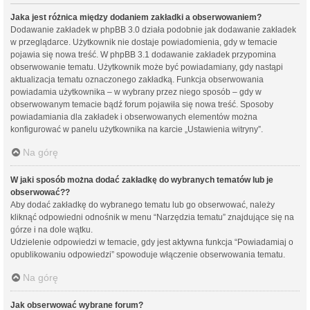
Jaka jest różnica między dodaniem zakładki a obserwowaniem?
Dodawanie zakładek w phpBB 3.0 działa podobnie jak dodawanie zakładek
w przeglądarce. Użytkownik nie dostaje powiadomienia, gdy w temacie
pojawia się nowa treść. W phpBB 3.1 dodawanie zakładek przypomina
obserwowanie tematu. Użytkownik może być powiadamiany, gdy nastąpi
aktualizacja tematu oznaczonego zakładką. Funkcja obserwowania
powiadamia użytkownika – w wybrany przez niego sposób – gdy w
obserwowanym temacie bądź forum pojawiła się nowa treść. Sposoby
powiadamiania dla zakładek i obserwowanych elementów można
konfigurować w panelu użytkownika na karcie „Ustawienia witryny”.
Na górę
W jaki sposób można dodać zakładkę do wybranych tematów lub je
obserwować??
Aby dodać zakładkę do wybranego tematu lub go obserwować, należy
kliknąć odpowiedni odnośnik w menu “Narzędzia tematu” znajdujące się na
górze i na dole wątku.
Udzielenie odpowiedzi w temacie, gdy jest aktywna funkcja “Powiadamiaj o
opublikowaniu odpowiedzi” spowoduje włączenie obserwowania tematu.
Na górę
Jak obserwować wybrane forum?