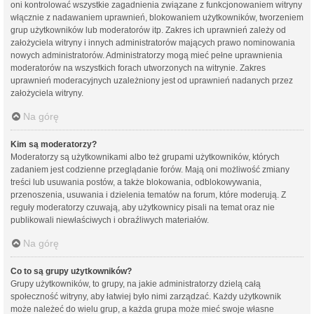
oni kontrolować wszystkie zagadnienia związane z funkcjonowaniem witryny
włącznie z nadawaniem uprawnień, blokowaniem użytkowników, tworzeniem
grup użytkowników lub moderatorów itp. Zakres ich uprawnień zależy od
założyciela witryny i innych administratorów mających prawo nominowania
nowych administratorów. Administratorzy mogą mieć pełne uprawnienia
moderatorów na wszystkich forach utworzonych na witrynie. Zakres
uprawnień moderacyjnych uzależniony jest od uprawnień nadanych przez
założyciela witryny.
Na górę
Kim są moderatorzy?
Moderatorzy są użytkownikami albo też grupami użytkowników, których
zadaniem jest codzienne przeglądanie forów. Mają oni możliwość zmiany
treści lub usuwania postów, a także blokowania, odblokowywania,
przenoszenia, usuwania i dzielenia tematów na forum, które moderują. Z
reguły moderatorzy czuwają, aby użytkownicy pisali na temat oraz nie
publikowali niewłaściwych i obraźliwych materiałów.
Na górę
Co to są grupy użytkowników?
Grupy użytkowników, to grupy, na jakie administratorzy dzielą całą
społeczność witryny, aby łatwiej było nimi zarządzać. Każdy użytkownik
może należeć do wielu grup, a każda grupa może mieć swoje własne