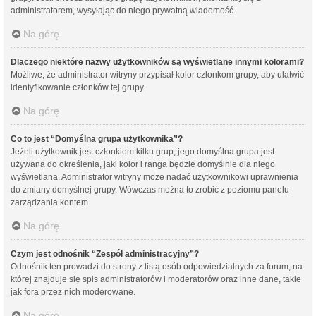
administratorem, wysyłając do niego prywatną wiadomość.
Na górę
Dlaczego niektóre nazwy użytkowników są wyświetlane innymi kolorami?
Możliwe, że administrator witryny przypisał kolor członkom grupy, aby ułatwić
identyfikowanie członków tej grupy.
Na górę
Co to jest “Domyślna grupa użytkownika”?
Jeżeli użytkownik jest członkiem kilku grup, jego domyślna grupa jest
używana do określenia, jaki kolor i ranga będzie domyślnie dla niego
wyświetlana. Administrator witryny może nadać użytkownikowi uprawnienia
do zmiany domyślnej grupy. Wówczas można to zrobić z poziomu panelu
zarządzania kontem.
Na górę
Czym jest odnośnik “Zespół administracyjny”?
Odnośnik ten prowadzi do strony z listą osób odpowiedzialnych za forum, na
której znajduje się spis administratorów i moderatorów oraz inne dane, takie
jak fora przez nich moderowane.
Na górę