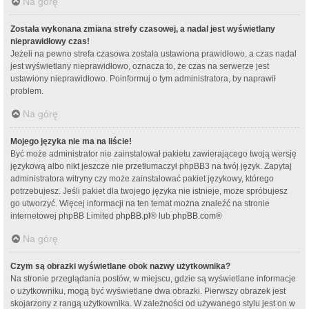
Na górę
Została wykonana zmiana strefy czasowej, a nadal jest wyświetlany
nieprawidłowy czas!
Jeżeli na pewno strefa czasowa została ustawiona prawidłowo, a czas nadal
jest wyświetlany nieprawidłowo, oznacza to, że czas na serwerze jest
ustawiony nieprawidłowo. Poinformuj o tym administratora, by naprawił
problem.
Na górę
Mojego języka nie ma na liście!
Być może administrator nie zainstalował pakietu zawierającego twoją wersję
językową albo nikt jeszcze nie przetłumaczył phpBB3 na twój język. Zapytaj
administratora witryny czy może zainstalować pakiet językowy, którego
potrzebujesz. Jeśli pakiet dla twojego języka nie istnieje, może spróbujesz
go utworzyć. Więcej informacji na ten temat można znaleźć na stronie
internetowej phpBB Limited
phpBB.pl
® lub
phpBB.com
®
Na górę
Czym są obrazki wyświetlane obok nazwy użytkownika?
Na stronie przeglądania postów, w miejscu, gdzie są wyświetlane informacje
o użytkowniku, mogą być wyświetlane dwa obrazki. Pierwszy obrazek jest
skojarzony z rangą użytkownika. W zależności od używanego stylu jest on w