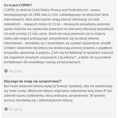
Co to jest COPPA?
COPPA, to skrót od Child Online Privacy and Protection Act – prawa
obowiązującego od 1998 roku w USA, nakładającego na właścicieli stron
internetowych, które potencjalnie mogą zbierać informacje od osób
małoletnich – mających mniej niż 13 lat – obowiązek posiadania pisemnej
zgody rodziców lub opiekunów prawnych na zbieranie informacji prywatnych
od osób poniżej 13 roku życia. Jeżeli nie masz pewności czy to dotyczy
ciebie jako kogoś próbującego zarejestrować się na danej witrynie
internetowej – skontaktuj się z prawnikiem, by uzyskać wyjaśnienie. phpBB
Limited i właściciele tej witryny nie dostarczają pomocy prawnej z wyjątkiem
przypadku opisanego w pytaniu „Z kim się kontaktować w sprawach nadużyć
lub zagadnień prawnych związanych z tą witryną?”, a także nie są punktem
kontaktowym dla wszelkiego rodzaju porad prawnych.
Na górę
Dlaczego nie mogę się zarejestrować?
Być może właściciel witryny wyłączył funkcję rejestracji, aby nie rejestrowały
się nowe osoby. Właściciel witryny mógł także zablokować twój adres IP lub
zabronił nazwy użytkownika, którą próbujesz zarejestrować. W sprawie
pomocy skontaktuj się z administratorem witryny.
Na górę