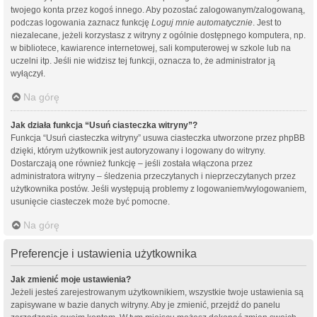
twojego konta przez kogoś innego. Aby pozostać zalogowanym/zalogowaną,
podczas logowania zaznacz funkcję
Loguj mnie automatycznie
. Jest to
niezalecane, jeżeli korzystasz z witryny z ogólnie dostępnego komputera, np.
w bibliotece, kawiarence internetowej, sali komputerowej w szkole lub na
uczelni itp. Jeśli nie widzisz tej funkcji, oznacza to, że administrator ją
wyłączył.
Na górę
Jak działa funkcja “Usuń ciasteczka witryny”?
Funkcja “Usuń ciasteczka witryny” usuwa ciasteczka utworzone przez phpBB
dzięki, którym użytkownik jest autoryzowany i logowany do witryny.
Dostarczają one również funkcję – jeśli została włączona przez
administratora witryny – śledzenia przeczytanych i nieprzeczytanych przez
użytkownika postów. Jeśli występują problemy z logowaniem/wylogowaniem,
usunięcie ciasteczek może być pomocne.
Na górę
Preferencje i ustawienia użytkownika
Jak zmienić moje ustawienia?
Jeżeli jesteś zarejestrowanym użytkownikiem, wszystkie twoje ustawienia są
zapisywane w bazie danych witryny. Aby je zmienić, przejdź do panelu