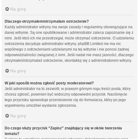
Na górę
Dlaczego otrzymałem/otrzymałam ostrzeżenie?
Każdy administrator witryny ma swoje zasady i regulaminy obowiązujące na
danej witrynie. Są one opublikowane i administrator zaleca zapoznanie się z
nimi. Jeśli ktoś ich nie przestrzegał, może otrzymać ostrzeżenie. O udzieleniu
ostrzeżenia decyduje administrator witryny. phpBB Limited nie ma nic
wspólnego z ostrzeżeniami udzielanymi na tej witrynie i nie ponosi żadnej
odpowiedzialności związanej z nimi. Jeśli nadal nie masz jasności, dlaczego
otrzymałeś/otrzymałaś ostrzeżenie, skontaktuj się z administratorem witryny.
Na górę
W jaki sposób można zgłosić posty moderatorowi?
Jeśli administrator na to zezwolił, w prawym górnym rogu treści posta, który
chcesz zgłosić, powinien być widoczny odpowiedni przycisk. Naciśnięcie
tego przycisku spowoduje przeniesienie cię do formularza, który po jego
wypełnieniu umożliwi wysłanie zgłoszenia.
Na górę
Do czego służy przycisk “Zapisz” znajdujący się w oknie tworzenia
tematu?