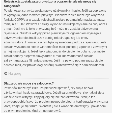
Rejestracja została przeprowadzona poprawnie, ale nie mogę się
zalogować!
Po pierwsze, sprawdź swoją nazwę użytkownika i hasło. Jeśli są poprawne,
to wystąpiła jedna z dwóch przyczyn. Pierwszą z nich może być włączona
funkcja COPPA, a w czasie rejestracji została podana informacja, że masz
mniej niż 13 lat. Wówczas należy wykonać instrukcje wysłane na twój adres
e-mail. Jeśli nie to było przyczyną, być może nie została aktywowana
rejestracja. Niektóre witryny przed pierwszym zalogowaniem wymagają
aktywowania rejestracji przez osobę rejestrującą się lub przez
administratora. Informacja o tym była wyświetlona podczas rejestracji. Jeśli
została wysłana do ciebie wiadomość e-mail, postępuj zgodnie z zawartymi
w niej instrukcjami. Jeżeli taka wiadomość do ciebie nie dotarła, być może
został podany nieprawidłowy adres e-mail lub wiadomość została
zatrzymana przez filtr antyspamowy. Jeśli na pewno podany przez ciebie
adres e-mail jest prawidłowy, spróbuj skontaktować się z administratorem.
Na górę
Dlaczego nie mogę się zalogować?
Powodów może być kilka. Po pierwsze sprawdź, czy twoja nazwa
użytkownika i hasło są prawidłowe. Jeżeli są prawidłowe, skontaktuj się z
właścicielem witryny i zapytaj, czy cię nie zablokowano. Istnieje też
prawdopodobieństwo, że problem powoduje błędna konfiguracja witryny, na
której znajduje się forum. Skontaktuj się z właścicielem witryny i powiadom
go o tym problemie. Musi on go naprawić.