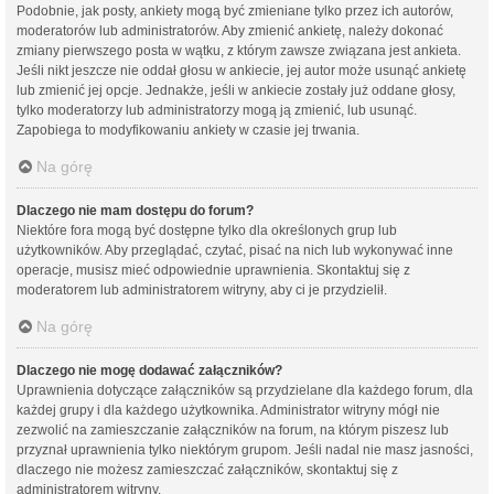
Podobnie, jak posty, ankiety mogą być zmieniane tylko przez ich autorów,
moderatorów lub administratorów. Aby zmienić ankietę, należy dokonać
zmiany pierwszego posta w wątku, z którym zawsze związana jest ankieta.
Jeśli nikt jeszcze nie oddał głosu w ankiecie, jej autor może usunąć ankietę
lub zmienić jej opcje. Jednakże, jeśli w ankiecie zostały już oddane głosy,
tylko moderatorzy lub administratorzy mogą ją zmienić, lub usunąć.
Zapobiega to modyfikowaniu ankiety w czasie jej trwania.
Na górę
Dlaczego nie mam dostępu do forum?
Niektóre fora mogą być dostępne tylko dla określonych grup lub
użytkowników. Aby przeglądać, czytać, pisać na nich lub wykonywać inne
operacje, musisz mieć odpowiednie uprawnienia. Skontaktuj się z
moderatorem lub administratorem witryny, aby ci je przydzielił.
Na górę
Dlaczego nie mogę dodawać załączników?
Uprawnienia dotyczące załączników są przydzielane dla każdego forum, dla
każdej grupy i dla każdego użytkownika. Administrator witryny mógł nie
zezwolić na zamieszczanie załączników na forum, na którym piszesz lub
przyznał uprawnienia tylko niektórym grupom. Jeśli nadal nie masz jasności,
dlaczego nie możesz zamieszczać załączników, skontaktuj się z
administratorem witryny.