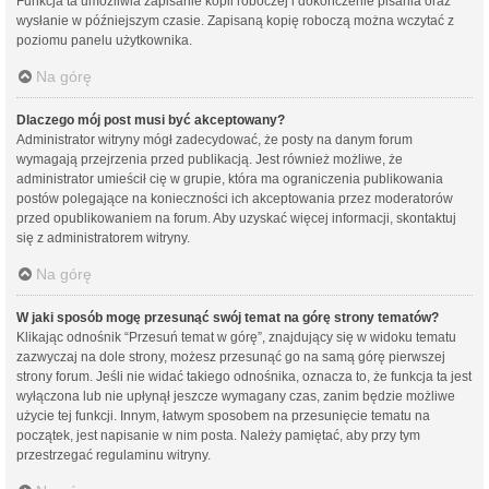
Funkcja ta umożliwia zapisanie kopii roboczej i dokończenie pisania oraz
wysłanie w późniejszym czasie. Zapisaną kopię roboczą można wczytać z
poziomu panelu użytkownika.
Na górę
Dlaczego mój post musi być akceptowany?
Administrator witryny mógł zadecydować, że posty na danym forum
wymagają przejrzenia przed publikacją. Jest również możliwe, że
administrator umieścił cię w grupie, która ma ograniczenia publikowania
postów polegające na konieczności ich akceptowania przez moderatorów
przed opublikowaniem na forum. Aby uzyskać więcej informacji, skontaktuj
się z administratorem witryny.
Na górę
W jaki sposób mogę przesunąć swój temat na górę strony tematów?
Klikając odnośnik “Przesuń temat w górę”, znajdujący się w widoku tematu
zazwyczaj na dole strony, możesz przesunąć go na samą górę pierwszej
strony forum. Jeśli nie widać takiego odnośnika, oznacza to, że funkcja ta jest
wyłączona lub nie upłynął jeszcze wymagany czas, zanim będzie możliwe
użycie tej funkcji. Innym, łatwym sposobem na przesunięcie tematu na
początek, jest napisanie w nim posta. Należy pamiętać, aby przy tym
przestrzegać regulaminu witryny.