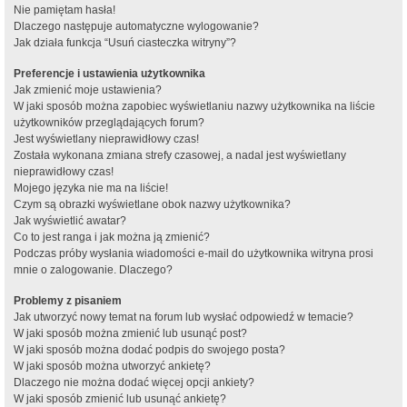
Nie pamiętam hasła!
Dlaczego następuje automatyczne wylogowanie?
Jak działa funkcja “Usuń ciasteczka witryny”?
Preferencje i ustawienia użytkownika
Jak zmienić moje ustawienia?
W jaki sposób można zapobiec wyświetlaniu nazwy użytkownika na liście
użytkowników przeglądających forum?
Jest wyświetlany nieprawidłowy czas!
Została wykonana zmiana strefy czasowej, a nadal jest wyświetlany
nieprawidłowy czas!
Mojego języka nie ma na liście!
Czym są obrazki wyświetlane obok nazwy użytkownika?
Jak wyświetlić awatar?
Co to jest ranga i jak można ją zmienić?
Podczas próby wysłania wiadomości e-mail do użytkownika witryna prosi
mnie o zalogowanie. Dlaczego?
Problemy z pisaniem
Jak utworzyć nowy temat na forum lub wysłać odpowiedź w temacie?
W jaki sposób można zmienić lub usunąć post?
W jaki sposób można dodać podpis do swojego posta?
W jaki sposób można utworzyć ankietę?
Dlaczego nie można dodać więcej opcji ankiety?
W jaki sposób zmienić lub usunąć ankietę?