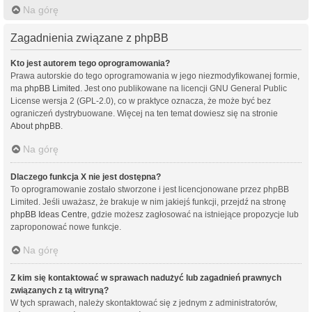
Na górę
Zagadnienia związane z phpBB
Kto jest autorem tego oprogramowania?
Prawa autorskie do tego oprogramowania w jego niezmodyfikowanej formie,
ma
phpBB Limited
. Jest ono publikowane na licencji GNU General Public
License wersja 2 (GPL-2.0), co w praktyce oznacza, że może być bez
ograniczeń dystrybuowane. Więcej na ten temat dowiesz się na stronie
About phpBB
.
Na górę
Dlaczego funkcja X nie jest dostępna?
To oprogramowanie zostało stworzone i jest licencjonowane przez phpBB
Limited. Jeśli uważasz, że brakuje w nim jakiejś funkcji, przejdź na stronę
phpBB Ideas Centre
, gdzie możesz zagłosować na istniejące propozycje lub
zaproponować nowe funkcje.
Na górę
Z kim się kontaktować w sprawach nadużyć lub zagadnień prawnych
związanych z tą witryną?
W tych sprawach, należy skontaktować się z jednym z administratorów,