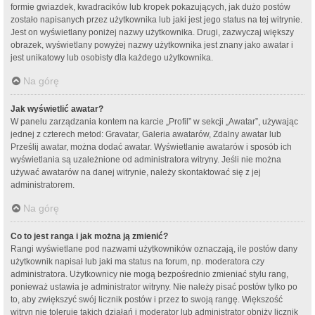
formie gwiazdek, kwadracików lub kropek pokazujących, jak dużo postów
zostało napisanych przez użytkownika lub jaki jest jego status na tej witrynie.
Jest on wyświetlany poniżej nazwy użytkownika. Drugi, zazwyczaj większy
obrazek, wyświetlany powyżej nazwy użytkownika jest znany jako awatar i
jest unikatowy lub osobisty dla każdego użytkownika.
Na górę
Jak wyświetlić awatar?
W panelu zarządzania kontem na karcie „Profil” w sekcji „Awatar”, używając
jednej z czterech metod: Gravatar, Galeria awatarów, Zdalny awatar lub
Prześlij awatar, można dodać awatar. Wyświetlanie awatarów i sposób ich
wyświetlania są uzależnione od administratora witryny. Jeśli nie można
używać awatarów na danej witrynie, należy skontaktować się z jej
administratorem.
Na górę
Co to jest ranga i jak można ją zmienić?
Rangi wyświetlane pod nazwami użytkowników oznaczają, ile postów dany
użytkownik napisał lub jaki ma status na forum, np. moderatora czy
administratora. Użytkownicy nie mogą bezpośrednio zmieniać stylu rang,
ponieważ ustawia je administrator witryny. Nie należy pisać postów tylko po
to, aby zwiększyć swój licznik postów i przez to swoją rangę. Większość
witryn nie toleruje takich działań i moderator lub administrator obniży licznik