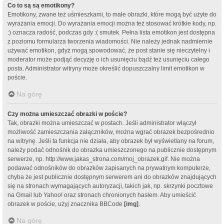
Co to są są emotikony?
Emotikony, zwane też uśmieszkami, to małe obrazki, które mogą być użyte do
wyrażania emocji. Do wyrażania emocji można też stosować krótkie kody, np.
:) oznacza radość, podczas gdy :( smutek. Pełna lista emotikon jest dostępna
z poziomu formularza tworzenia wiadomości. Nie należy jednak nadmiernie
używać emotikon, gdyż mogą spowodować, że post stanie się nieczytelny i
moderator może podjąć decyzję o ich usunięciu bądź też usunięciu całego
posta. Administrator witryny może określić dopuszczalny limit emotikon w
poście.
Na górę
Czy można umieszczać obrazki w poście?
Tak, obrazki można umieszczać w postach. Jeśli administrator włączył
możliwość zamieszczania załączników, można wgrać obrazek bezpośrednio
na witrynę. Jeśli ta funkcja nie działa, aby obrazek był wyświetlany na forum,
należy podać odnośnik do obrazka umieszczonego na publicznie dostępnym
serwerze, np. http://www.jakas_strona.com/moj_obrazek.gif. Nie można
podawać odnośników do obrazków zapisanych na prywatnym komputerze,
chyba że jest publicznie dostępnym serwerem ani do obrazków znajdujących
się na stronach wymagających autoryzacji, takich jak, np. skrzynki pocztowe
na Gmail lub Yahoo! oraz stronach chronionych hasłem. Aby umieścić
obrazek w poście, użyj znacznika BBCode
[img]
.
Na górę