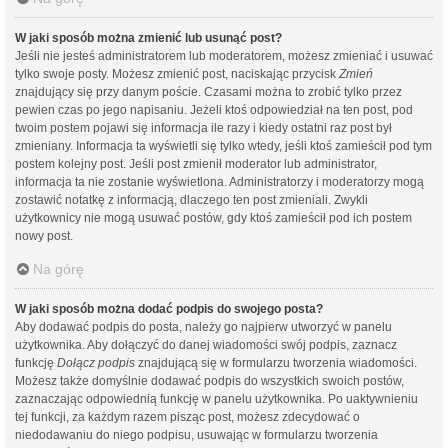
W jaki sposób można zmienić lub usunąć post?
Jeśli nie jesteś administratorem lub moderatorem, możesz zmieniać i usuwać
tylko swoje posty. Możesz zmienić post, naciskając przycisk
Zmień
znajdujący się przy danym poście. Czasami można to zrobić tylko przez
pewien czas po jego napisaniu. Jeżeli ktoś odpowiedział na ten post, pod
twoim postem pojawi się informacja ile razy i kiedy ostatni raz post był
zmieniany. Informacja ta wyświetli się tylko wtedy, jeśli ktoś zamieścił pod tym
postem kolejny post. Jeśli post zmienił moderator lub administrator,
informacja ta nie zostanie wyświetlona. Administratorzy i moderatorzy mogą
zostawić notatkę z informacją, dlaczego ten post zmieniali. Zwykli
użytkownicy nie mogą usuwać postów, gdy ktoś zamieścił pod ich postem
nowy post.
Na górę
W jaki sposób można dodać podpis do swojego posta?
Aby dodawać podpis do posta, należy go najpierw utworzyć w panelu
użytkownika. Aby dołączyć do danej wiadomości swój podpis, zaznacz
funkcję
Dołącz podpis
znajdującą się w formularzu tworzenia wiadomości.
Możesz także domyślnie dodawać podpis do wszystkich swoich postów,
zaznaczając odpowiednią funkcję w panelu użytkownika. Po uaktywnieniu
tej funkcji, za każdym razem pisząc post, możesz zdecydować o
niedodawaniu do niego podpisu, usuwając w formularzu tworzenia