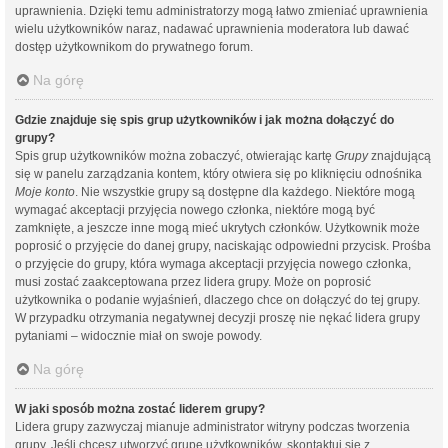
uprawnienia. Dzięki temu administratorzy mogą łatwo zmieniać uprawnienia
wielu użytkowników naraz, nadawać uprawnienia moderatora lub dawać
dostęp użytkownikom do prywatnego forum.
Na górę
Gdzie znajduje się spis grup użytkowników i jak można dołączyć do
grupy?
Spis grup użytkowników można zobaczyć, otwierając kartę
Grupy
znajdującą
się w panelu zarządzania kontem, który otwiera się po kliknięciu odnośnika
Moje konto
. Nie wszystkie grupy są dostępne dla każdego. Niektóre mogą
wymagać akceptacji przyjęcia nowego członka, niektóre mogą być
zamknięte, a jeszcze inne mogą mieć ukrytych członków. Użytkownik może
poprosić o przyjęcie do danej grupy, naciskając odpowiedni przycisk. Prośba
o przyjęcie do grupy, która wymaga akceptacji przyjęcia nowego członka,
musi zostać zaakceptowana przez lidera grupy. Może on poprosić
użytkownika o podanie wyjaśnień, dlaczego chce on dołączyć do tej grupy.
W przypadku otrzymania negatywnej decyzji proszę nie nękać lidera grupy
pytaniami – widocznie miał on swoje powody.
Na górę
W jaki sposób można zostać liderem grupy?
Lidera grupy zazwyczaj mianuje administrator witryny podczas tworzenia
grupy. Jeśli chcesz utworzyć grupę użytkowników, skontaktuj się z