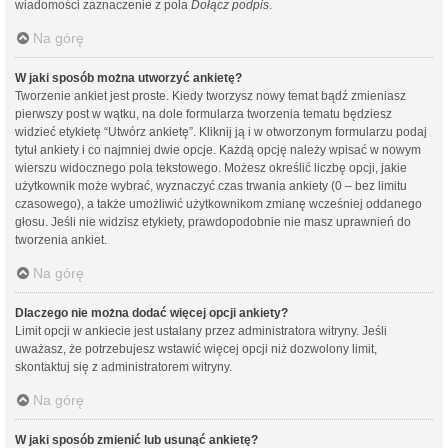
wiadomości zaznaczenie z pola
Dołącz podpis
.
Na górę
W jaki sposób można utworzyć ankietę?
Tworzenie ankiet jest proste. Kiedy tworzysz nowy temat bądź zmieniasz
pierwszy post w wątku, na dole formularza tworzenia tematu będziesz
widzieć etykietę “Utwórz ankietę”. Kliknij ją i w otworzonym formularzu podaj
tytuł ankiety i co najmniej dwie opcje. Każdą opcję należy wpisać w nowym
wierszu widocznego pola tekstowego. Możesz określić liczbę opcji, jakie
użytkownik może wybrać, wyznaczyć czas trwania ankiety (0 – bez limitu
czasowego), a także umożliwić użytkownikom zmianę wcześniej oddanego
głosu. Jeśli nie widzisz etykiety, prawdopodobnie nie masz uprawnień do
tworzenia ankiet.
Na górę
Dlaczego nie można dodać więcej opcji ankiety?
Limit opcji w ankiecie jest ustalany przez administratora witryny. Jeśli
uważasz, że potrzebujesz wstawić więcej opcji niż dozwolony limit,
skontaktuj się z administratorem witryny.
Na górę
W jaki sposób zmienić lub usunąć ankietę?