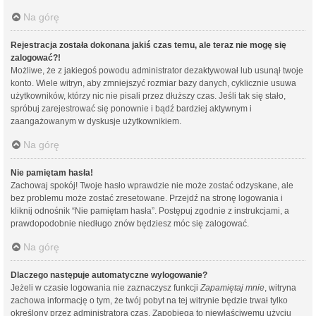
Na górę
Rejestracja została dokonana jakiś czas temu, ale teraz nie mogę się
zalogować?!
Możliwe, że z jakiegoś powodu administrator dezaktywował lub usunął twoje
konto. Wiele witryn, aby zmniejszyć rozmiar bazy danych, cyklicznie usuwa
użytkowników, którzy nic nie pisali przez dłuższy czas. Jeśli tak się stało,
spróbuj zarejestrować się ponownie i bądź bardziej aktywnym i
zaangażowanym w dyskusje użytkownikiem.
Na górę
Nie pamiętam hasła!
Zachowaj spokój! Twoje hasło wprawdzie nie może zostać odzyskane, ale
bez problemu może zostać zresetowane. Przejdź na stronę logowania i
kliknij odnośnik “Nie pamiętam hasła”. Postępuj zgodnie z instrukcjami, a
prawdopodobnie niedługo znów będziesz móc się zalogować.
Na górę
Dlaczego następuje automatyczne wylogowanie?
Jeżeli w czasie logowania nie zaznaczysz funkcji
Zapamiętaj mnie
, witryna
zachowa informację o tym, że twój pobyt na tej witrynie będzie trwał tylko
określony przez administratora czas. Zapobiega to niewłaściwemu użyciu