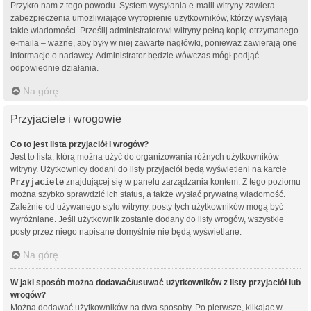
Przykro nam z tego powodu. System wysyłania e-maili witryny zawiera
zabezpieczenia umożliwiające wytropienie użytkowników, którzy wysyłają
takie wiadomości. Prześlij administratorowi witryny pełną kopię otrzymanego
e-maila – ważne, aby były w niej zawarte nagłówki, ponieważ zawierają one
informacje o nadawcy. Administrator będzie wówczas mógł podjąć
odpowiednie działania.
Na górę
Przyjaciele i wrogowie
Co to jest lista przyjaciół i wrogów?
Jest to lista, którą można użyć do organizowania różnych użytkowników
witryny. Użytkownicy dodani do listy przyjaciół będą wyświetleni na karcie
Przyjaciele
znajdującej się w panelu zarządzania kontem. Z tego poziomu
można szybko sprawdzić ich status, a także wysłać prywatną wiadomość.
Zależnie od używanego stylu witryny, posty tych użytkowników mogą być
wyróżniane. Jeśli użytkownik zostanie dodany do listy wrogów, wszystkie
posty przez niego napisane domyślnie nie będą wyświetlane.
Na górę
W jaki sposób można dodawać/usuwać użytkowników z listy przyjaciół lub
wrogów?
Można dodawać użytkowników na dwa sposoby. Po pierwsze, klikając w