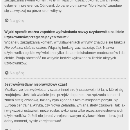
zarządzania swoim kontem. W tym miejscu możesz dokonać zmian swoich
ustawień i preferencji. Odnośnik do panelu o nazwie “Moje konto” znajduje
się zazwyczaj na górze stron witryny.
Na górę
W jaki sposób można zapobiec wyświetlaniu nazwy użytkownika na liście
użytkowników przeglądających forum?
W panelu zarządzania kontem, w “Ustawieniach witryny” znajduje się funkcja
Nie pokazuj statusu online
. Włącz tę funkcję, zaznaczając
Tak
. Nazwa
użytkownika będzie wyświetlana tylko dla administratorów, moderatorów i dla
ciebie. Twoja obecność na witrynie będzie wykazana w liczbie ukrytych
użytkowników.
Na górę
Jest wyświetlany nieprawidłowy czas!
Możliwe, że jest wyświetlany czas z innej strefy czasowej, niż ta, w której się
znajdujesz. Jeśli tak właśnie jest, przejdź do panelu zarządzania kontem i
zmień strefę czasową, tak aby była zgodna z twoim miejscem pobytu. Np.
Europa centralna, Afryka, czy Nowa Zelandia. Zmiana strefy czasowej, tak jak
i większości ustawień, może zostać wykonana tylko przez zarejestrowanych
użytkowników. Jeżeli nie jesteś zarejestrowanym użytkownikiem – teraz jest
dobry moment, by się zarejestrować.