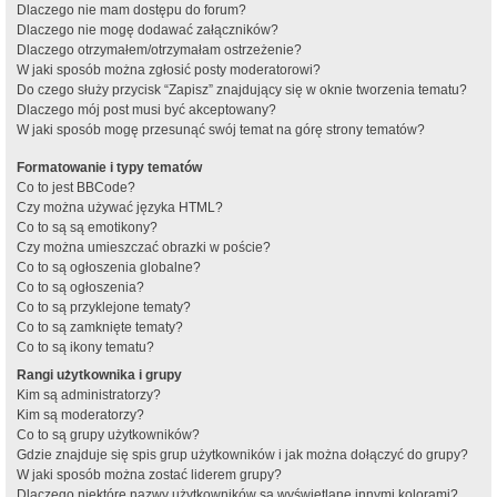
Dlaczego nie mam dostępu do forum?
Dlaczego nie mogę dodawać załączników?
Dlaczego otrzymałem/otrzymałam ostrzeżenie?
W jaki sposób można zgłosić posty moderatorowi?
Do czego służy przycisk “Zapisz” znajdujący się w oknie tworzenia tematu?
Dlaczego mój post musi być akceptowany?
W jaki sposób mogę przesunąć swój temat na górę strony tematów?
Formatowanie i typy tematów
Co to jest BBCode?
Czy można używać języka HTML?
Co to są są emotikony?
Czy można umieszczać obrazki w poście?
Co to są ogłoszenia globalne?
Co to są ogłoszenia?
Co to są przyklejone tematy?
Co to są zamknięte tematy?
Co to są ikony tematu?
Rangi użytkownika i grupy
Kim są administratorzy?
Kim są moderatorzy?
Co to są grupy użytkowników?
Gdzie znajduje się spis grup użytkowników i jak można dołączyć do grupy?
W jaki sposób można zostać liderem grupy?
Dlaczego niektóre nazwy użytkowników są wyświetlane innymi kolorami?