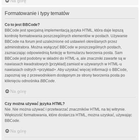
Na górę
Formatowanie i typy tematów
Co to jest BBCode?
BBCode jest specjalną implementacją języka HTML, która daje lepszą
kontrolę formatowania poszczególnych elementów w postach. Używanie
BBCode na forum jest uzależnione od ustawień określanych przez
administratora. Można wyłączyć BBCode w poszczególnych postach,
zaznaczając odpowiednią funkcję w formularzu tworzenia posta. Sam
BBCode jest podobny w składni do HTML-a, ale znaczniki zawarte są w
nawiasach kwadratowych [przykład] zamiast w używanych w HTML-u
nawiasach ostrych <przykład>. Aby uzyskać więcej informacji o BBCode,
zapoznaj się z przewodnikiem dostępnym ze strony tworzenia posta po
kliknięciu odnośnika
BBCode
.
Na górę
Czy można używać języka HTML?
Nie. Nie można używać i przetwarzać znaczników HTML na tej witrynie.
Większość formatowania, które dostarcza HTML, można uzyskać, używając
BBCode.
Na górę