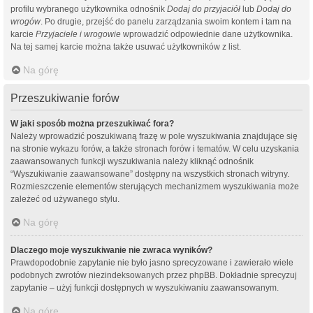
profilu wybranego użytkownika odnośnik
Dodaj do przyjaciół
lub
Dodaj do
wrogów
. Po drugie, przejść do panelu zarządzania swoim kontem i tam na
karcie
Przyjaciele i wrogowie
wprowadzić odpowiednie dane użytkownika.
Na tej samej karcie można także usuwać użytkowników z list.
Na górę
Przeszukiwanie forów
W jaki sposób można przeszukiwać fora?
Należy wprowadzić poszukiwaną frazę w pole wyszukiwania znajdujące się
na stronie wykazu forów, a także stronach forów i tematów. W celu uzyskania
zaawansowanych funkcji wyszukiwania należy kliknąć odnośnik
“Wyszukiwanie zaawansowane” dostępny na wszystkich stronach witryny.
Rozmieszczenie elementów sterujących mechanizmem wyszukiwania może
zależeć od używanego stylu.
Na górę
Dlaczego moje wyszukiwanie nie zwraca wyników?
Prawdopodobnie zapytanie nie było jasno sprecyzowane i zawierało wiele
podobnych zwrotów niezindeksowanych przez phpBB. Dokładnie sprecyzuj
zapytanie – użyj funkcji dostępnych w wyszukiwaniu zaawansowanym.
Na górę