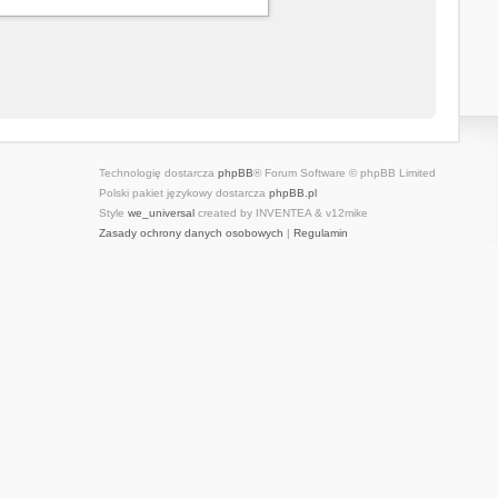
Technologię dostarcza
phpBB
® Forum Software © phpBB Limited
Polski pakiet językowy dostarcza
phpBB.pl
Style
we_universal
created by INVENTEA & v12mike
Zasady ochrony danych osobowych
|
Regulamin