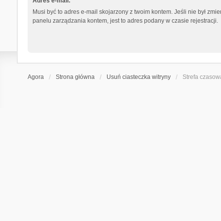
Adres e-mail:
Musi być to adres e-mail skojarzony z twoim kontem. Jeśli nie był zmi
panelu zarządzania kontem, jest to adres podany w czasie rejestracji.
Agora
Strona główna
Usuń ciasteczka witryny
Strefa czaso