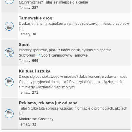
futurystyczne)? Tutaj jest miejsce dla ciebie
Tematy:
287
Tarnowskie drogi
Dyskusje na temat oznakowania, niebezpiecznych miejsc, przepisów
itd.
Tematy:
30
Sport
Imprezy sportowe, plotki z torów, boisk, dyskusje o sporcie
Subforum:
Sport Kartingowy w Tarnowie
Tematy:
666
Kultura i sztuka
Dzieje się coś ciekawego w mieście? Jakiś koncert, wystawa - może
Clooney przyjechał do miasta? Przeczytałeś dobra książkę, może
film niezły widziałeś? Napisz o tym!
Tematy:
271
Reklama, reklama już od rana
Tutaj (i tylko tutaj) proszę wrzucać informacje o promocjach, akcjach
itd.
Moderator:
Goscinny
Tematy:
32