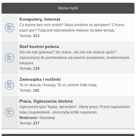
Wolne myśli
Komputery, Internet
Co byśmy bez nich zrobili? Masz problem ze sprzętem? Chcesz
kupić grę? Tutaj jest odpowiednie miejsce na takie tematy.
Tematy:
413
Szef kuchni poleca
Kto nie lubi gotować? No dobra - kto nie lubi dobrze zjeść?
Zapraszamy do pochwalenia się swoimi przepisami, znaleznonymi
lokalami.
Tematy:
134
Zwierzątka i roślinki
Te co skaczą i fruwają. Te co zielone listki mają.
Tematy:
102
Praca, Ogłoszenia drobne
Ogłoszenia typu "kupię, sprzedam". Oferty pracy. Przed napisaniem
tutaj czegokolwiek - przeczytaj krótki regulamin.
Moderator:
Goscinny
Tematy:
217