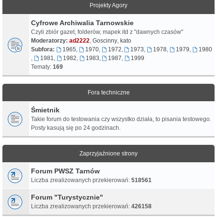
Projekty Agory
Cyfrowe Archiwalia Tarnowskie
Czyli zbiór gazet, folderów, mapek itd z "dawnych czasów"
Moderatorzy:
ad2222
,
Goscinny
,
kato
Subfora:
1965
,
1970
,
1972
,
1973
,
1978
,
1979
,
1980
,
1981
,
1982
,
1983
,
1987
,
1999
Tematy:
169
Fora techniczne
Śmietnik
Takie forum do testowania czy wszystko działa, to pisania testowego.
Posty kasują się po 24 godzinach.
Zaprzyjaźnione strony
Forum PWSZ Tarnów
Liczba zrealizowanych przekierowań:
518561
Forum "Turystycznie"
Liczba zrealizowanych przekierowań:
426158