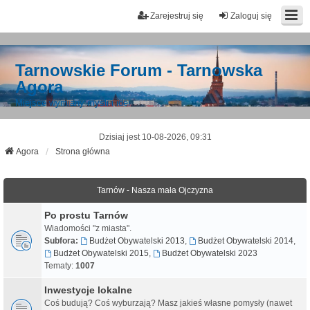
Zarejestruj się
Zaloguj się
Tarnowskie Forum - Tarnowska
Agora
Miejsce wymiany myśli i idei
Dzisiaj jest 10-08-2026, 09:31
Agora
Strona główna
Tarnów - Nasza mała Ojczyzna
Po prostu Tarnów
Wiadomości "z miasta".
Subfora:
Budżet Obywatelski 2013
,
Budżet Obywatelski 2014
,
Budżet Obywatelski 2015
,
Budżet Obywatelski 2023
Tematy:
1007
Inwestycje lokalne
Coś budują? Coś wyburzają? Masz jakieś własne pomysły (nawet