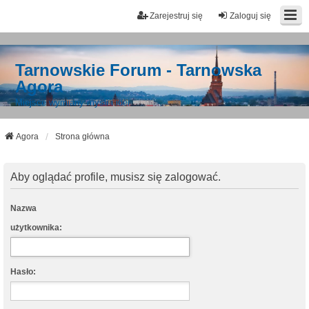
Zarejestruj się
Zaloguj się
Tarnowskie Forum - Tarnowska
Agora
Miejsce wymiany myśli i idei
Agora
Strona główna
Aby oglądać profile, musisz się zalogować.
Nazwa
użytkownika:
Hasło: