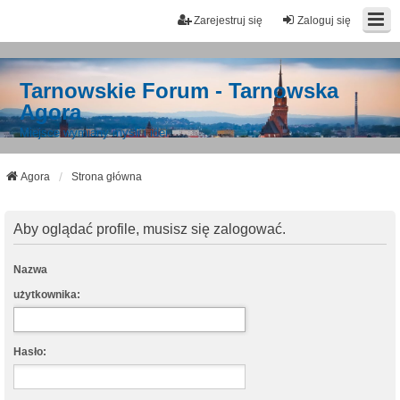
Zarejestruj się
Zaloguj się
Tarnowskie Forum - Tarnowska
Agora
Miejsce wymiany myśli i idei
Agora
Strona główna
Aby oglądać profile, musisz się zalogować.
Nazwa
użytkownika:
Hasło: