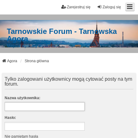
Zarejestruj się
Zaloguj się
Tarnowskie Forum - Tarnowska
Agora
Miejsce wymiany myśli i idei
Agora
Strona główna
Tylko zalogowani użytkownicy mogą cytować posty na tym
forum.
Nazwa użytkownika:
Hasło:
Nie pamiętam hasła