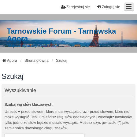
Zarejestruj się
Zaloguj się
Tarnowskie Forum - Tarnowska
Agora
Miejsce wymiany myśli i idei
Agora
Strona główna
Szukaj
Szukaj
Wyszukiwanie
Szukaj wg słów kluczowych:
Umieść
+
przed słowem, które musi wystąpić oraz
-
przed słowem, które nie
może wystąpić. Jeśli umieścisz listę słów oddzielonych
|
wewnątrz nawiasów,
tylko jedno ze słów będzie musiało wystąpić. Możesz użyć gwiazdki (*) jako
zamiennika dowolnego ciągu znaków.