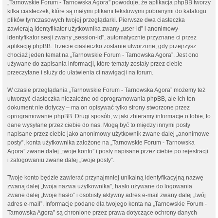
„Tarnowskie Forum - Tarnowska Agora” powoduje, że aplikacja phpBB tworzy
kilka ciasteczek, które są małymi plikami tekstowymi pobranymi do katalogu
plików tymczasowych twojej przeglądarki. Pierwsze dwa ciasteczka
zawierają identyfikator użytkownika zwany „user-id” i anonimowy
identyfikator sesji zwany „session-id”, automatycznie przyznane ci przez
aplikację phpBB. Trzecie ciasteczko zostanie utworzone, gdy przejrzysz
chociaż jeden temat na „Tarnowskie Forum - Tarnowska Agora”. Jest ono
używane do zapisania informacji, które tematy zostały przez ciebie
przeczytane i służy do ułatwienia ci nawigacji na forum.
W czasie przeglądania „Tarnowskie Forum - Tarnowska Agora” możemy też
utworzyć ciasteczka niezależne od oprogramowania phpBB, ale ich ten
dokument nie dotyczy – ma on opisywać tylko strony stworzone przez
oprogramowanie phpBB. Drugi sposób, w jaki zbieramy informacje o tobie, to
dane wysyłane przez ciebie do nas. Mogą być to między innymi posty
napisane przez ciebie jako anonimowy użytkownik zwane dalej „anonimowe
posty”, konta użytkownika założone na „Tarnowskie Forum - Tarnowska
Agora” zwane dalej „twoje konto” i posty napisane przez ciebie po rejestracji
i zalogowaniu zwane dalej „twoje posty”.
Twoje konto będzie zawierać przynajmniej unikalną identyfikacyjną nazwę
zwaną dalej „twoja nazwa użytkownika”, hasło używane do logowania
zwane dalej „twoje hasło” i osobisty aktywny adres e-mail zwany dalej „twój
adres e-mail”. Informacje podane dla twojego konta na „Tarnowskie Forum -
Tarnowska Agora” są chronione przez prawa dotyczące ochrony danych