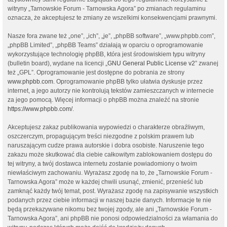
witryny „Tarnowskie Forum - Tarnowska Agora” po zmianach regulaminu
oznacza, że akceptujesz te zmiany ze wszelkimi konsekwencjami prawnymi.
Nasze fora zwane też „one”, „ich”, „je”, „phpBB software”, „www.phpbb.com”,
„phpBB Limited”, „phpBB Teams” działają w oparciu o oprogramowanie
wykorzystujące technologię phpBB, która jest środowiskiem typu witryny
(bulletin board), wydane na licencji „
GNU General Public License v2
” zwanej
też „GPL”. Oprogramowanie jest dostępne do pobrania ze strony
www.phpbb.com
. Oprogramowanie phpBB tylko ułatwia dyskusje przez
internet, a jego autorzy nie kontrolują tekstów zamieszczanych w internecie
za jego pomocą. Więcej informacji o phpBB można znaleźć na stronie
https://www.phpbb.com/
.
Akceptujesz zakaz publikowania wypowiedzi o charakterze obraźliwym,
oszczerczym, propagującym treści niezgodne z polskim prawem lub
naruszającym cudze prawa autorskie i dobra osobiste. Naruszenie tego
zakazu może skutkować dla ciebie całkowitym zablokowaniem dostępu do
tej witryny, a twój dostawca internetu zostanie powiadomiony o twoim
niewłaściwym zachowaniu. Wyrażasz zgodę na to, że „Tarnowskie Forum -
Tarnowska Agora” może w każdej chwili usunąć, zmienić, przenieść lub
zamknąć każdy twój temat, post. Wyrażasz zgodę na zapisywanie wszystkich
podanych przez ciebie informacji w naszej bazie danych. Informacje te nie
będą przekazywane nikomu bez twojej zgody, ale ani „Tarnowskie Forum -
Tarnowska Agora”, ani phpBB nie ponosi odpowiedzialności za włamania do