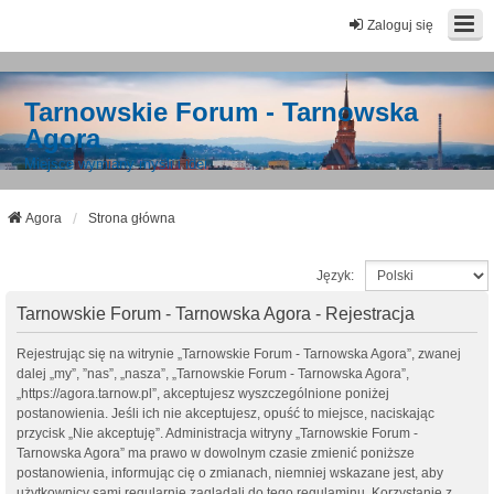
Zaloguj się
Tarnowskie Forum - Tarnowska
Agora
Miejsce wymiany myśli i idei
Agora
Strona główna
Język:
Tarnowskie Forum - Tarnowska Agora - Rejestracja
Rejestrując się na witrynie „Tarnowskie Forum - Tarnowska Agora”, zwanej
dalej „my”, ”nas”, „nasza”, „Tarnowskie Forum - Tarnowska Agora”,
„https://agora.tarnow.pl”, akceptujesz wyszczególnione poniżej
postanowienia. Jeśli ich nie akceptujesz, opuść to miejsce, naciskając
przycisk „Nie akceptuję”. Administracja witryny „Tarnowskie Forum -
Tarnowska Agora” ma prawo w dowolnym czasie zmienić poniższe
postanowienia, informując cię o zmianach, niemniej wskazane jest, aby
użytkownicy sami regularnie zaglądali do tego regulaminu. Korzystanie z