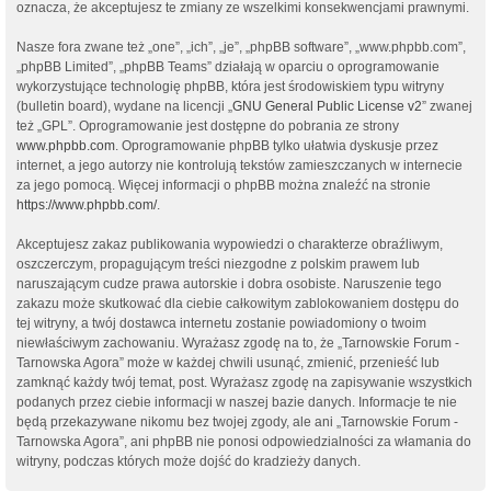
oznacza, że akceptujesz te zmiany ze wszelkimi konsekwencjami prawnymi.
Nasze fora zwane też „one”, „ich”, „je”, „phpBB software”, „www.phpbb.com”,
„phpBB Limited”, „phpBB Teams” działają w oparciu o oprogramowanie
wykorzystujące technologię phpBB, która jest środowiskiem typu witryny
(bulletin board), wydane na licencji „
GNU General Public License v2
” zwanej
też „GPL”. Oprogramowanie jest dostępne do pobrania ze strony
www.phpbb.com
. Oprogramowanie phpBB tylko ułatwia dyskusje przez
internet, a jego autorzy nie kontrolują tekstów zamieszczanych w internecie
za jego pomocą. Więcej informacji o phpBB można znaleźć na stronie
https://www.phpbb.com/
.
Akceptujesz zakaz publikowania wypowiedzi o charakterze obraźliwym,
oszczerczym, propagującym treści niezgodne z polskim prawem lub
naruszającym cudze prawa autorskie i dobra osobiste. Naruszenie tego
zakazu może skutkować dla ciebie całkowitym zablokowaniem dostępu do
tej witryny, a twój dostawca internetu zostanie powiadomiony o twoim
niewłaściwym zachowaniu. Wyrażasz zgodę na to, że „Tarnowskie Forum -
Tarnowska Agora” może w każdej chwili usunąć, zmienić, przenieść lub
zamknąć każdy twój temat, post. Wyrażasz zgodę na zapisywanie wszystkich
podanych przez ciebie informacji w naszej bazie danych. Informacje te nie
będą przekazywane nikomu bez twojej zgody, ale ani „Tarnowskie Forum -
Tarnowska Agora”, ani phpBB nie ponosi odpowiedzialności za włamania do
witryny, podczas których może dojść do kradzieży danych.