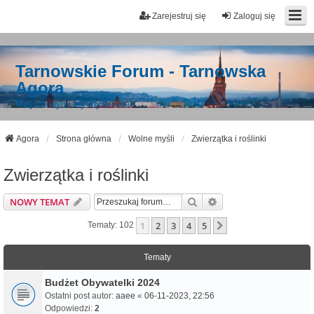
Zarejestruj się
Zaloguj się
Tarnowskie Forum - Tarnowska
Agora
Miejsce wymiany myśli i idei
Agora
Strona główna
Wolne myśli
Zwierzątka i roślinki
Zwierzątka i roślinki
Szukaj
Wyszukiwanie Zaawa
NOWY TEMAT
1
2
3
4
5
Następna
Tematy: 102
Tematy
Budżet Obywatelki 2024
Ostatni post autor:
aaee
«
06-11-2023, 22:56
Odpowiedzi:
2