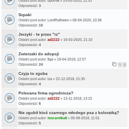
Ostatni post autor:
opornik
«
25-05-2020, 22:51
Odpowiedzi:
3
Szpaki
Ostatni post autor:
LordRuthwen
«
08-04-2020, 10:38
Odpowiedzi:
10
Jerzyki - te przez "rz"
Ostatni post autor:
ad2222
«
16-03-2020, 21:10
Odpowiedzi:
4
Zwierzaki do adopcji
Ostatni post autor:
figa
«
19-04-2019, 12:57
Odpowiedzi:
24
1
2
Czyja to zguba
Ostatni post autor:
iza
«
22-12-2018, 21:35
Odpowiedzi:
4
Polecana firma ogrodnicza?
Ostatni post autor:
ad2222
«
13-11-2018, 13:15
Odpowiedzi:
6
Nie zgubił ktoś czarnego młodego psa z koloratką?
Ostatni post autor:
mocarelka8
«
05-09-2018, 11:01
Odpowiedzi:
5