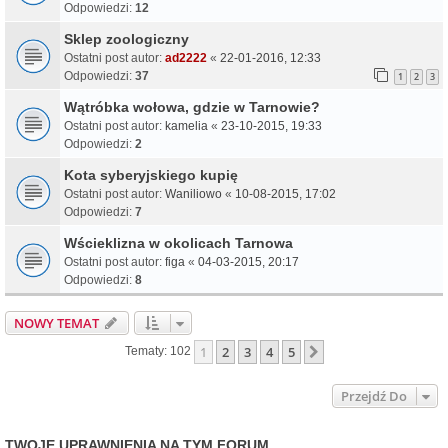
Odpowiedzi:
12
Sklep zoologiczny
Ostatni post autor:
ad2222
«
22-01-2016, 12:33
Odpowiedzi:
37
1
2
3
Wątróbka wołowa, gdzie w Tarnowie?
Ostatni post autor:
kamelia
«
23-10-2015, 19:33
Odpowiedzi:
2
Kota syberyjskiego kupię
Ostatni post autor:
Waniliowo
«
10-08-2015, 17:02
Odpowiedzi:
7
Wścieklizna w okolicach Tarnowa
Ostatni post autor:
figa
«
04-03-2015, 20:17
Odpowiedzi:
8
NOWY TEMAT
1
2
3
4
5
Następna
Tematy: 102
Przejdź Do
TWOJE UPRAWNIENIA NA TYM FORUM