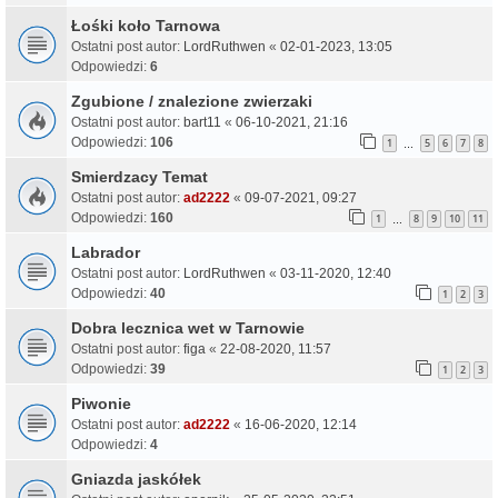
Łośki koło Tarnowa
Ostatni post autor:
LordRuthwen
«
02-01-2023, 13:05
Odpowiedzi:
6
Zgubione / znalezione zwierzaki
Ostatni post autor:
bart11
«
06-10-2021, 21:16
Odpowiedzi:
106
1
5
6
7
8
…
Smierdzacy Temat
Ostatni post autor:
ad2222
«
09-07-2021, 09:27
Odpowiedzi:
160
1
8
9
10
11
…
Labrador
Ostatni post autor:
LordRuthwen
«
03-11-2020, 12:40
Odpowiedzi:
40
1
2
3
Dobra lecznica wet w Tarnowie
Ostatni post autor:
figa
«
22-08-2020, 11:57
Odpowiedzi:
39
1
2
3
Piwonie
Ostatni post autor:
ad2222
«
16-06-2020, 12:14
Odpowiedzi:
4
Gniazda jaskółek