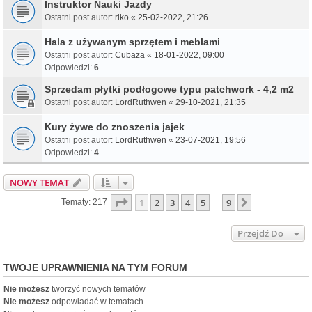
Instruktor Nauki Jazdy
Ostatni post autor:
riko
«
25-02-2022, 21:26
Hala z używanym sprzętem i meblami
Ostatni post autor:
Cubaza
«
18-01-2022, 09:00
Odpowiedzi:
6
Sprzedam płytki podłogowe typu patchwork - 4,2 m2
Ostatni post autor:
LordRuthwen
«
29-10-2021, 21:35
Kury żywe do znoszenia jajek
Ostatni post autor:
LordRuthwen
«
23-07-2021, 19:56
Odpowiedzi:
4
NOWY TEMAT
Strona
1
Z
9
1
2
3
4
5
9
Następna
Tematy: 217
…
Przejdź Do
TWOJE UPRAWNIENIA NA TYM FORUM
Nie możesz
tworzyć nowych tematów
Nie możesz
odpowiadać w tematach