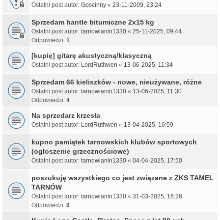
Ostatni post autor:
Goscinny
«
23-11-2009, 23:24
Sprzedam hantle bitumiczne 2x15 kg
Ostatni post autor:
tarnowianin1330
«
25-11-2025, 09:44
Odpowiedzi:
1
[kupię] gitarę akustyczną/klasyczną
Ostatni post autor:
LordRuthwen
«
13-06-2025, 11:34
Sprzedam 66 kieliszków - nowe, nieużywane, różne
Ostatni post autor:
tarnowianin1330
«
13-06-2025, 11:30
Odpowiedzi:
4
Na sprzedarz krzesła
Ostatni post autor:
LordRuthwen
«
13-04-2025, 16:59
kupno pamiątek tarnowskich klubów sportowych
(ogłoszenie grzecznościowe)
Ostatni post autor:
tarnowianin1330
«
04-04-2025, 17:50
poszukuję wszystkiego co jest związane z ZKS TAMEL
TARNÓW
Ostatni post autor:
tarnowianin1330
«
31-03-2025, 16:28
Odpowiedzi:
8