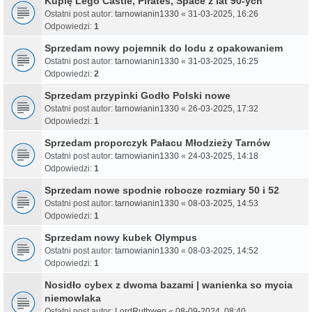
Kupię Lego Castle, Pirates, Space z lat 90-ych
Ostatni post autor:
tarnowianin1330
«
31-03-2025, 16:26
Odpowiedzi:
1
Sprzedam nowy pojemnik do lodu z opakowaniem
Ostatni post autor:
tarnowianin1330
«
31-03-2025, 16:25
Odpowiedzi:
2
Sprzedam przypinki Godło Polski nowe
Ostatni post autor:
tarnowianin1330
«
26-03-2025, 17:32
Odpowiedzi:
1
Sprzedam proporczyk Pałacu Młodzieży Tarnów
Ostatni post autor:
tarnowianin1330
«
24-03-2025, 14:18
Odpowiedzi:
1
Sprzedam nowe spodnie robocze rozmiary 50 i 52
Ostatni post autor:
tarnowianin1330
«
08-03-2025, 14:53
Odpowiedzi:
1
Sprzedam nowy kubek Olympus
Ostatni post autor:
tarnowianin1330
«
08-03-2025, 14:52
Odpowiedzi:
1
Nosidło cybex z dwoma bazami | wanienka so mycia
niemowlaka
Ostatni post autor:
LordRuthwen
«
08-09-2024, 08:40