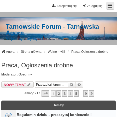
Zarejestruj się
Zaloguj się
Tarnowskie Forum - Tarnowska
Agora
Miejsce wymiany myśli i idei
Agora
Strona główna
Wolne myśli
Praca, Ogłoszenia drobne
Praca, Ogłoszenia drobne
Moderator:
Goscinny
Szukaj
Wyszukiwanie Zaawa
NOWY TEMAT
Strona
1
Z
9
1
2
3
4
5
9
Następna
Tematy: 217
…
Tematy
Regulamin działu - przeczytaj koniecznie !