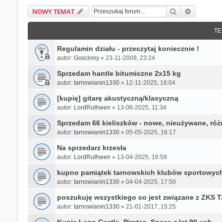
Szukaj
Wyszukiw
NOWY TEMAT
TE
Regulamin działu - przeczytaj koniecznie !
autor:
Goscinny
»
23-11-2009, 23:24
Sprzedam hantle bitumiczne 2x15 kg
autor:
tarnowianin1330
»
12-11-2025, 16:04
[kupię] gitarę akustyczną/klasyczną
autor:
LordRuthwen
»
13-06-2025, 11:34
Sprzedam 66 kieliszków - nowe, nieużywane, róż
autor:
tarnowianin1330
»
05-05-2025, 16:17
Na sprzedarz krzesła
autor:
LordRuthwen
»
13-04-2025, 16:59
kupno pamiątek tarnowskich klubów sportowych
autor:
tarnowianin1330
»
04-04-2025, 17:50
poszukuję wszystkiego co jest związane z ZK
autor:
tarnowianin1330
»
21-01-2017, 15:25