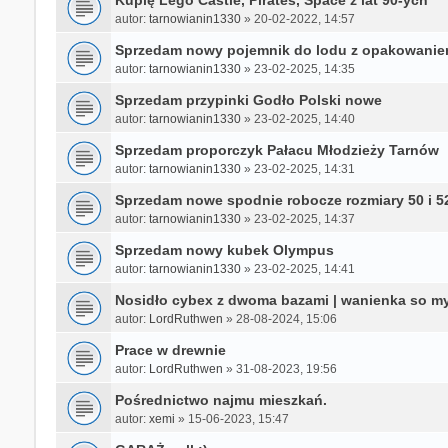
Kupię Lego Castle, Pirates, Space z lat 90-ych
autor:
tarnowianin1330
»
20-02-2022, 14:57
Sprzedam nowy pojemnik do lodu z opakowani
autor:
tarnowianin1330
»
23-02-2025, 14:35
Sprzedam przypinki Godło Polski nowe
autor:
tarnowianin1330
»
23-02-2025, 14:40
Sprzedam proporczyk Pałacu Młodzieży Tarnów
autor:
tarnowianin1330
»
23-02-2025, 14:31
Sprzedam nowe spodnie robocze rozmiary 50 i 5
autor:
tarnowianin1330
»
23-02-2025, 14:37
Sprzedam nowy kubek Olympus
autor:
tarnowianin1330
»
23-02-2025, 14:41
Nosidło cybex z dwoma bazami | wanienka so m
autor:
LordRuthwen
»
28-08-2024, 15:06
Prace w drewnie
autor:
LordRuthwen
»
31-08-2023, 19:56
Pośrednictwo najmu mieszkań.
autor:
xemi
»
15-06-2023, 15:47