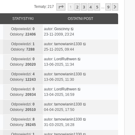
Strona
1
Z
9
1
2
3
4
5
9
Następn
Tematy: 217
…
STATYSTYKI
OSTATNI POST
Odpowiedzi:
0
autor:
Goscinny
Odsłony:
22406
23-11-2009, 23:24
Odpowiedzi:
1
autor:
tarnowianin1330
Odsłony:
7288
25-11-2025, 09:44
Odpowiedzi:
0
autor:
LordRuthwen
Odsłony:
20020
13-06-2025, 11:34
Odpowiedzi:
4
autor:
tarnowianin1330
Odsłony:
12243
13-06-2025, 11:30
Odpowiedzi:
0
autor:
LordRuthwen
Odsłony:
20934
13-04-2025, 16:59
Odpowiedzi:
0
autor:
tarnowianin1330
Odsłony:
20510
04-04-2025, 17:50
Odpowiedzi:
8
autor:
tarnowianin1330
Odsłony:
39245
31-03-2025, 16:28
Odpowiedzi:
1
autor:
tarnowianin1330