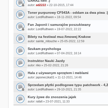
GARAŻ-sell :)
autor:
ad2222
»
22-10-2015, 17:44
Toner purpurowy CF543A - oddam za dwa piwa :
autor:
LordRuthwen
»
18-11-2022, 09:54
Fan Japonii i samurajów poszukiwany
autor:
LordRuthwen
»
19-07-2022, 22:22
Bilety na festiwal muz.fimowej Krakow
autor:
sainte_nitouche
»
25-05-2022, 12:59
Szukam psychologa
autor:
LordRuthwen
»
07-04-2022, 16:14
Instruktor Nauki Jazdy
autor:
riko
»
25-02-2022, 21:26
Hala z używanym sprzętem i meblami
autor:
japoneczka01
»
11-12-2021, 14:46
Sprzedam płytki podłogowe typu patchwork - 4,
autor:
LordRuthwen
»
29-10-2021, 21:35
Kury żywe do znoszenia jajek
autor:
rafalt
»
23-07-2021, 11:33