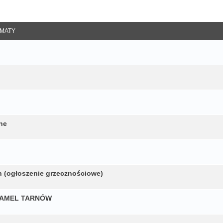
anie Zaawansowane
MATY
ne
 (ogłoszenie grzecznościowe)
S TAMEL TARNÓW