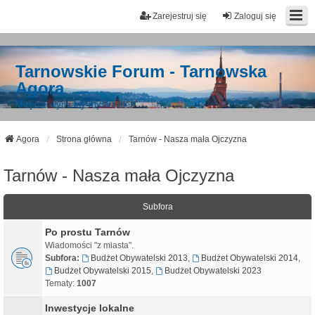
Zarejestruj się
Zaloguj się
Tarnowskie Forum - Tarnowska
Agora
Miejsce wymiany myśli i idei
Agora
Strona główna
Tarnów - Nasza mała Ojczyzna
Tarnów - Nasza mała Ojczyzna
Subfora
Po prostu Tarnów
Wiadomości "z miasta".
Subfora:
Budżet Obywatelski 2013
,
Budżet Obywatelski 2014
,
Budżet Obywatelski 2015
,
Budżet Obywatelski 2023
Tematy:
1007
Inwestycje lokalne