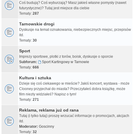
Coś budują? Coś wyburzają? Masz jakieś własne pomysły (nawet
futurystyczne)? Tutaj jest miejsce dla ciebie
Tematy:
287
Tarnowskie drogi
Dyskusje na temat oznakowania, niebezpiecznych miejsc, przepisów
itd.
Tematy:
30
Sport
Imprezy sportowe, plotki z torów, boisk, dyskusje o sporcie
Subforum:
Sport Kartingowy w Tarnowie
Tematy:
666
Kultura i sztuka
Dzieje się coś ciekawego w mieście? Jakiś koncert, wystawa - może
Clooney przyjechał do miasta? Przeczytałeś dobra książkę, może
film niezły widziałeś? Napisz o tym!
Tematy:
271
Reklama, reklama już od rana
Tutaj (i tylko tutaj) proszę wrzucać informacje o promocjach, akcjach
itd.
Moderator:
Goscinny
Tematy:
32