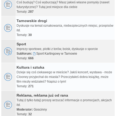
Coś budują? Coś wyburzają? Masz jakieś własne pomysły (nawet
futurystyczne)? Tutaj jest miejsce dla ciebie
Tematy:
287
Tarnowskie drogi
Dyskusje na temat oznakowania, niebezpiecznych miejsc, przepisów
itd.
Tematy:
30
Sport
Imprezy sportowe, plotki z torów, boisk, dyskusje o sporcie
Subforum:
Sport Kartingowy w Tarnowie
Tematy:
666
Kultura i sztuka
Dzieje się coś ciekawego w mieście? Jakiś koncert, wystawa - może
Clooney przyjechał do miasta? Przeczytałeś dobra książkę, może
film niezły widziałeś? Napisz o tym!
Tematy:
271
Reklama, reklama już od rana
Tutaj (i tylko tutaj) proszę wrzucać informacje o promocjach, akcjach
itd.
Moderator:
Goscinny
Tematy:
32