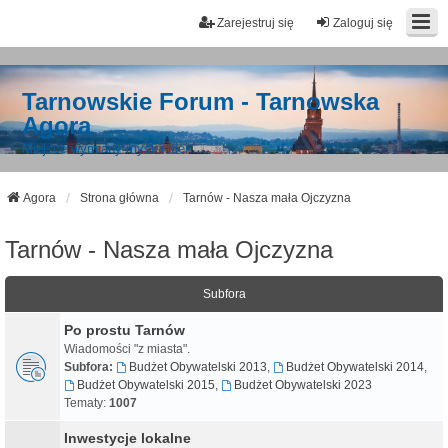
Zarejestruj się
Zaloguj się
Tarnowskie Forum - Tarnowska
Agora
Miejsce wymiany myśli i idei
Agora
Strona główna
Tarnów - Nasza mała Ojczyzna
Tarnów - Nasza mała Ojczyzna
Subfora
Po prostu Tarnów
Wiadomości "z miasta".
Subfora:
Budżet Obywatelski 2013
,
Budżet Obywatelski 2014
,
Budżet Obywatelski 2015
,
Budżet Obywatelski 2023
Tematy:
1007
Inwestycje lokalne