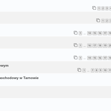
1
2
3
1
2
1
14
15
16
17
1
…
1
16
17
18
19
2
…
1
14
15
16
17
1
…
gowym
1
7
8
9
10
1
…
amochodowy w Tarnowie