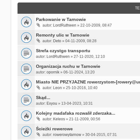
TE
Parkowanie w Tarnowie
autor:
LordRuthwen
»
22-10-2009, 08:47
Remonty ulic w Tarnowie
autor:
Deto
»
04-11-2009, 08:28
Strefa czystgo transportu
autor:
LordRuthwen
»
27-11-2020, 12:10
Organizacja ruchu w Tarnowie
autor:
opornik
»
06-11-2024, 13:20
Miasto NIE PRZYJAZNE rowerzystom-[rowery@um
autor:
Leon
»
25-10-2016, 10:40
Skąd...
autor:
Exyou
»
13-04-2023, 10:31
Kolejny madafaka rozwalił zderzaka...
autor:
Keleos
»
21-11-2009, 00:56
Ścieżki rowerowe
autor:
rowerowytarnow
»
30-04-2015, 07:31