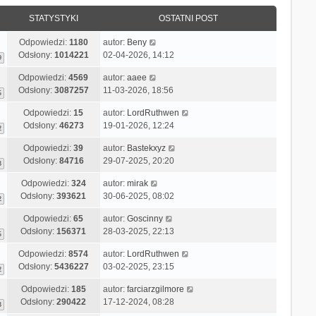
STATYSTYKI
OSTATNI POST
Odpowiedzi:
1180
autor:
Beny
Odsłony:
1014221
02-04-2026, 14:12
9
Odpowiedzi:
4569
autor:
aaee
Odsłony:
3087257
11-03-2026, 18:56
5
Odpowiedzi:
15
autor:
LordRuthwen
Odsłony:
46273
19-01-2026, 12:24
2
Odpowiedzi:
39
autor:
Bastekxyz
Odsłony:
84716
29-07-2025, 20:20
3
Odpowiedzi:
324
autor:
mirak
Odsłony:
393621
30-06-2025, 08:02
2
Odpowiedzi:
65
autor:
Goscinny
Odsłony:
156371
28-03-2025, 22:13
5
Odpowiedzi:
8574
autor:
LordRuthwen
Odsłony:
5436227
03-02-2025, 23:15
2
Odpowiedzi:
185
autor:
farciarzgilmore
Odsłony:
290422
17-12-2024, 08:28
3