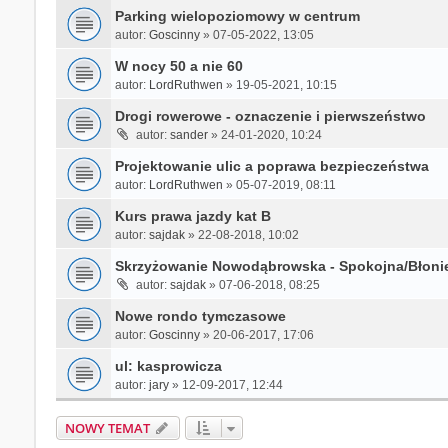
Parking wielopoziomowy w centrum
autor:
Goscinny
»
07-05-2022, 13:05
W nocy 50 a nie 60
autor:
LordRuthwen
»
19-05-2021, 10:15
Drogi rowerowe - oznaczenie i pierwszeństwo
autor:
sander
»
24-01-2020, 10:24
Projektowanie ulic a poprawa bezpieczeństwa
autor:
LordRuthwen
»
05-07-2019, 08:11
Kurs prawa jazdy kat B
autor:
sajdak
»
22-08-2018, 10:02
Skrzyżowanie Nowodąbrowska - Spokojna/Błoni
autor:
sajdak
»
07-06-2018, 08:25
Nowe rondo tymczasowe
autor:
Goscinny
»
20-06-2017, 17:06
ul: kasprowicza
autor:
jary
»
12-09-2017, 12:44
NOWY TEMAT