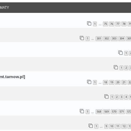
MATY
1
75
76
77
78
7
…
1
301
302
303
304
30
…
1
1
2
t.tarnow.pl]
1
18
19
20
21
2
…
1
2
3
4
1
568
569
570
571
57
…
1
9
10
11
12
1
…