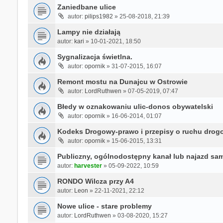
Zaniedbane ulice
autor:
pilips1982
»
25-08-2018, 21:39
Lampy nie działają
autor:
kari
»
10-01-2021, 18:50
Sygnalizacja świetlna.
autor:
opornik
»
31-07-2015, 16:07
Remont mostu na Dunajcu w Ostrowie
autor:
LordRuthwen
»
07-05-2019, 07:47
Błedy w oznakowaniu ulic-donos obywatelski
autor:
opornik
»
16-06-2014, 01:07
Kodeks Drogowy-prawo i przepisy o ruchu dro
autor:
opornik
»
15-06-2015, 13:31
Publiczny, ogólnodostępny kanał lub najazd s
autor:
harvester
»
05-09-2022, 10:59
RONDO Wilcza przy A4
autor:
Leon
»
22-11-2021, 22:12
Nowe ulice - stare problemy
autor:
LordRuthwen
»
03-08-2020, 15:27