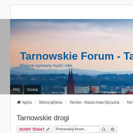
Tarnowskie Forum - T
Miejsce wymiany myśli i idei
FAQ
Szukaj
Agora
Strona główna
Tarnów - Nasza mała Ojczyzna
Tar
Tarnowskie drogi
Szukaj
Wyszukiw
NOWY TEMAT