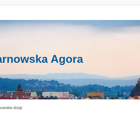
arnowska Agora
nowskie drogi
anie Zaawansowane