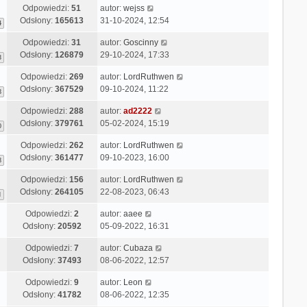
Odpowiedzi:
51
autor:
wejss
Odsłony:
165613
31-10-2024, 12:54
4
Odpowiedzi:
31
autor:
Goscinny
Odsłony:
126879
29-10-2024, 17:33
3
Odpowiedzi:
269
autor:
LordRuthwen
Odsłony:
367529
09-10-2024, 11:22
8
Odpowiedzi:
288
autor:
ad2222
Odsłony:
379761
05-02-2024, 15:19
0
Odpowiedzi:
262
autor:
LordRuthwen
Odsłony:
361477
09-10-2023, 16:00
8
Odpowiedzi:
156
autor:
LordRuthwen
Odsłony:
264105
22-08-2023, 06:43
1
Odpowiedzi:
2
autor:
aaee
Odsłony:
20592
05-09-2022, 16:31
Odpowiedzi:
7
autor:
Cubaza
Odsłony:
37493
08-06-2022, 12:57
Odpowiedzi:
9
autor:
Leon
Odsłony:
41782
08-06-2022, 12:35