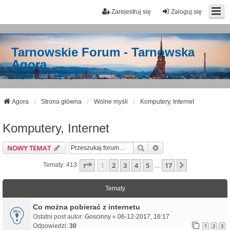
Zarejestruj się
Zaloguj się
Tarnowskie Forum - Tarnowska
Agora
Miejsce wymiany myśli i idei
Agora
Strona główna
Wolne myśli
Komputery, Internet
Komputery, Internet
Szukaj
Wyszukiwanie Zaawa
NOWY TEMAT
Strona
1
Z
17
1
2
3
4
5
17
Następna
Tematy: 413
…
Tematy
Co można pobierać z internetu
Ostatni post autor:
Goscinny
«
06-12-2017, 16:17
Odpowiedzi:
30
1
2
3