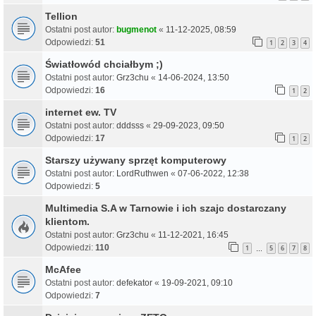
Tellion
Ostatni post autor:
bugmenot
«
11-12-2025, 08:59
Odpowiedzi:
51
1
2
3
4
Światłowód chciałbym ;)
Ostatni post autor:
Grz3chu
«
14-06-2024, 13:50
Odpowiedzi:
16
1
2
internet ew. TV
Ostatni post autor:
dddsss
«
29-09-2023, 09:50
Odpowiedzi:
17
1
2
Starszy używany sprzęt komputerowy
Ostatni post autor:
LordRuthwen
«
07-06-2022, 12:38
Odpowiedzi:
5
Multimedia S.A w Tarnowie i ich szajc dostarczany
klientom.
Ostatni post autor:
Grz3chu
«
11-12-2021, 16:45
Odpowiedzi:
110
1
5
6
7
8
…
McAfee
Ostatni post autor:
defekator
«
19-09-2021, 09:10
Odpowiedzi:
7