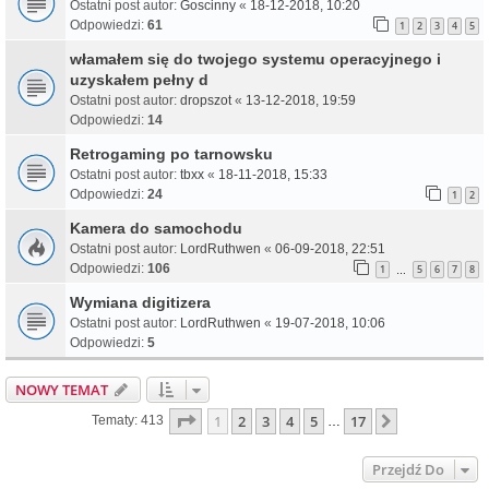
Ostatni post autor:
Goscinny
«
18-12-2018, 10:20
Odpowiedzi:
61
1
2
3
4
5
włamałem się do twojego systemu operacyjnego i
uzyskałem pełny d
Ostatni post autor:
dropszot
«
13-12-2018, 19:59
Odpowiedzi:
14
Retrogaming po tarnowsku
Ostatni post autor:
tbxx
«
18-11-2018, 15:33
Odpowiedzi:
24
1
2
Kamera do samochodu
Ostatni post autor:
LordRuthwen
«
06-09-2018, 22:51
Odpowiedzi:
106
1
5
6
7
8
…
Wymiana digitizera
Ostatni post autor:
LordRuthwen
«
19-07-2018, 10:06
Odpowiedzi:
5
NOWY TEMAT
Strona
1
Z
17
1
2
3
4
5
17
Następna
Tematy: 413
…
Przejdź Do