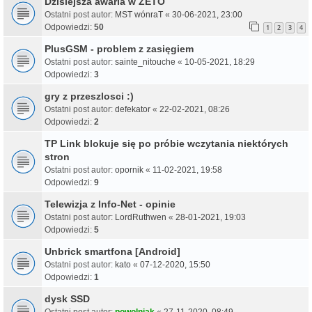
Dzisiejsza awaria w ZETO
Ostatni post autor:
MST wónraT
«
30-06-2021, 23:00
Odpowiedzi:
50
1
2
3
4
PlusGSM - problem z zasięgiem
Ostatni post autor:
sainte_nitouche
«
10-05-2021, 18:29
Odpowiedzi:
3
gry z przeszlosci :)
Ostatni post autor:
defekator
«
22-02-2021, 08:26
Odpowiedzi:
2
TP Link blokuje się po próbie wczytania niektórych
stron
Ostatni post autor:
opornik
«
11-02-2021, 19:58
Odpowiedzi:
9
Telewizja z Info-Net - opinie
Ostatni post autor:
LordRuthwen
«
28-01-2021, 19:03
Odpowiedzi:
5
Unbrick smartfona [Android]
Ostatni post autor:
kato
«
07-12-2020, 15:50
Odpowiedzi:
1
dysk SSD