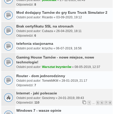
Ostatni post autor:
powolniak
«
27-11-2020, 08:49
Odpowiedzi:
8
Mod dodający Tarnów do gry Euro Truck Simulator 2
Ostatni post autor:
Ricardo
«
03-09-2020, 19:12
Brak certyfikatu SSL na stronach
Ostatni post autor:
Cubaza
«
26-04-2020, 18:11
Odpowiedzi:
6
telefonia stacjonarna
Ostatni post autor:
krzychu
«
06-07-2019, 16:56
Gaming House Tarnów - nowe miejsce, nowe
technologie!
Ostatni post autor:
Warsztat Inzynierów
«
08-05-2019, 12:37
Router - dom jednorodzinny
Ostatni post autor:
TomekMKM
«
28-01-2019, 21:17
Odpowiedzi:
7
Internet - jaki polecacie
Ostatni post autor:
Goscinny
«
24-01-2019, 09:43
Odpowiedzi:
110
1
5
6
7
8
…
Windows 7 - wasze opinie