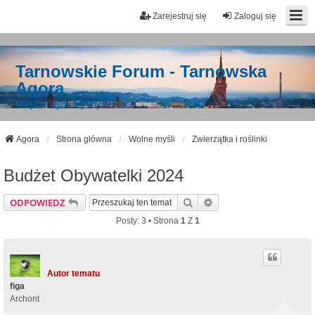
Zarejestruj się
Zaloguj się
Tarnowskie Forum - Tarnowska
Agora
Miejsce wymiany myśli i idei
Agora
Strona główna
Wolne myśli
Zwierzątka i roślinki
Budżet Obywatelki 2024
Szukaj
Wyszukiwanie Zaawan
ODPOWIEDZ
Posty: 3 • Strona
1
Z
1
Autor tematu
figa
Archont