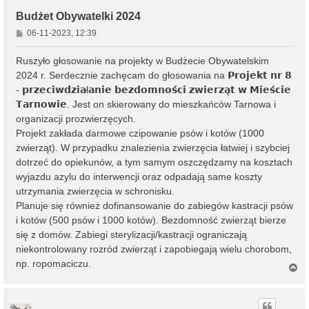
Budżet Obywatelki 2024
P
06-11-2023, 12:39
o
s
Ruszyło głosowanie na projekty w Budżecie Obywatelskim
t
2024 r. Serdecznie zachęcam do głosowania na 𝗣𝗿𝗼𝗷𝗲𝗸𝘁 𝗻𝗿 𝟴
- 𝗽𝗿𝘇𝗲𝗰𝗶𝘄𝗱𝘇𝗶𝗮ł𝗮𝗻𝗶𝗲 𝗯𝗲𝘇𝗱𝗼𝗺𝗻𝗼𝘀́𝗰𝗶 𝘇𝘄𝗶𝗲𝗿𝘇𝗮̨𝘁 𝘄 𝗠𝗶𝗲𝘀́𝗰𝗶𝗲
𝗧𝗮𝗿𝗻𝗼𝘄𝗶𝗲. Jest on skierowany do mieszkańców Tarnowa i
organizacji prozwierzęcych.
Projekt zakłada darmowe czipowanie psów i kotów (1000
zwierząt). W przypadku znalezienia zwierzęcia łatwiej i szybciej
dotrzeć do opiekunów, a tym samym oszczędzamy na kosztach
wyjazdu azylu do interwencji oraz odpadają same koszty
utrzymania zwierzęcia w schronisku.
Planuje się również dofinansowanie do zabiegów kastracji psów
i kotów (500 psów i 1000 kotów). Bezdomność zwierząt bierze
się z domów. Zabiegi sterylizacji/kastracji ograniczają
niekontrolowany rozród zwierząt i zapobiegają wielu chorobom,
np. ropomaciczu.
N
a
g
ó