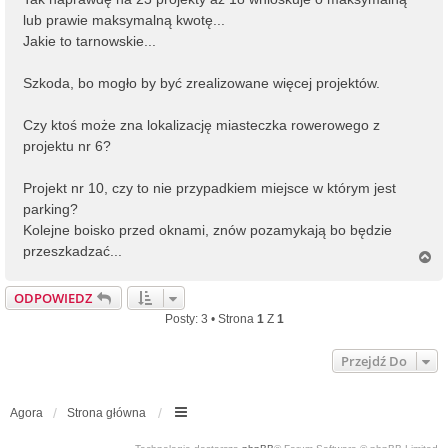
lub prawie maksymalną kwotę...
Jakie to tarnowskie...
Szkoda, bo mogło by być zrealizowane więcej projektów.
Czy ktoś może zna lokalizację miasteczka rowerowego z
projektu nr 6?
Projekt nr 10, czy to nie przypadkiem miejsce w którym jest
parking?
Kolejne boisko przed oknami, znów pozamykają bo będzie
przeszkadzać...
N
a
g
ODPOWIEDZ
ó
Posty: 3 • Strona
1
Z
1
r
ę
Przejdź Do
Agora
Strona główna