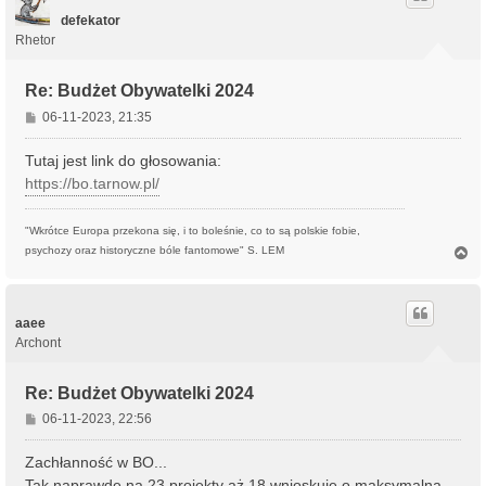
r
ę
defekator
Rhetor
Re: Budżet Obywatelki 2024
P
06-11-2023, 21:35
o
s
Tutaj jest link do głosowania:
t
https://bo.tarnow.pl/
"Wkrótce Europa przekona się, i to boleśnie, co to są polskie fobie,
N
psychozy oraz historyczne bóle fantomowe" S. LEM
a
g
ó
r
aaee
ę
Archont
Re: Budżet Obywatelki 2024
P
06-11-2023, 22:56
o
s
Zachłanność w BO...
t
Tak naprawdę na 23 projekty aż 18 wnioskuje o maksymalną