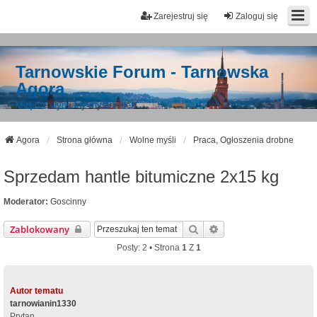
Zarejestruj się
Zaloguj się
Tarnowskie Forum - Tarnowska
Agora
Miejsce wymiany myśli i idei
Agora
Strona główna
Wolne myśli
Praca, Ogłoszenia drobne
Sprzedam hantle bitumiczne 2x15 kg
Moderator:
Goscinny
Szukaj
Wyszukiwanie Zaawa
Zablokowany
Posty: 2 • Strona
1
Z
1
Autor tematu
tarnowianin1330
Prytan