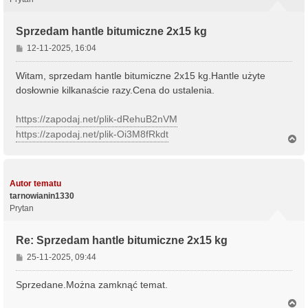
Sprzedam hantle bitumiczne 2x15 kg
P
12-11-2025, 16:04
o
s
Witam, sprzedam hantle bitumiczne 2x15 kg.Hantle użyte
t
dosłownie kilkanaście razy.Cena do ustalenia.
https://zapodaj.net/plik-dRehuB2nVM
https://zapodaj.net/plik-Oi3M8fRkdt
N
a
g
ó
r
Autor tematu
ę
tarnowianin1330
Prytan
Re: Sprzedam hantle bitumiczne 2x15 kg
P
25-11-2025, 09:44
o
s
Sprzedane.Można zamknąć temat.
t
N