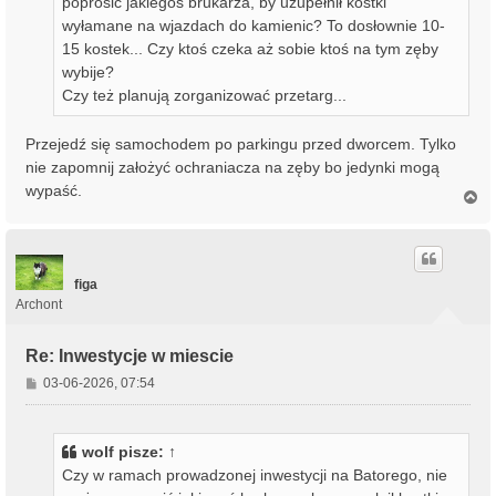
poprosić jakiegoś brukarza, by uzupełnił kostki
wyłamane na wjazdach do kamienic? To dosłownie 10-
15 kostek... Czy ktoś czeka aż sobie ktoś na tym zęby
wybije?
Czy też planują zorganizować przetarg...
Przejedź się samochodem po parkingu przed dworcem. Tylko
nie zapomnij założyć ochraniacza na zęby bo jedynki mogą
wypaść.
N
a
g
ó
r
ę
figa
Archont
Re: Inwestycje w miescie
P
03-06-2026, 07:54
o
s
t
wolf
pisze:
↑
Czy w ramach prowadzonej inwestycji na Batorego, nie