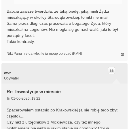
Babcia zawsze twierdziła, że taką biedę, jaką mieli Żydzi
mieszkający w okolicy Starodąbrowskiej, to nikt nie miał.
Sama przez długi czas pracowała o bogatego Żyda, który
mieszkał na Legionów. Nie mogła się go nachwalić, jaki to był
porządny facet.
Takie kontrasty.
Nikt Panu nie da tyle, ile ja mogę obiecać (KMN)
N
a
g
ó
r
wolf
ę
Obywatel
Re: Inwestycje w miescie
P
01-06-2026, 19:22
o
s
Spacerowałem ostatnio po Krakowskiej (a nie robię tego zbyt
t
często)....
Czy nikt z urzędników z Mickiewicza, czy też innego
Goldhamera nie widzi w jakim stanie są chodniki? Czy w