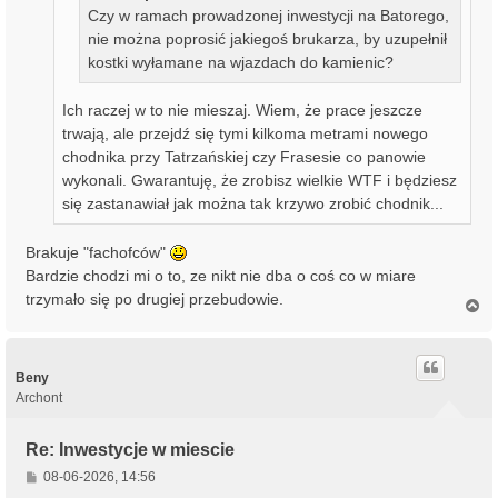
Czy w ramach prowadzonej inwestycji na Batorego,
nie można poprosić jakiegoś brukarza, by uzupełnił
kostki wyłamane na wjazdach do kamienic?
Ich raczej w to nie mieszaj. Wiem, że prace jeszcze
trwają, ale przejdź się tymi kilkoma metrami nowego
chodnika przy Tatrzańskiej czy Frasesie co panowie
wykonali. Gwarantuję, że zrobisz wielkie WTF i będziesz
się zastanawiał jak można tak krzywo zrobić chodnik...
Brakuje "fachofców"
Bardzie chodzi mi o to, ze nikt nie dba o coś co w miare
trzymało się po drugiej przebudowie.
N
a
g
ó
r
Beny
ę
Archont
Re: Inwestycje w miescie
P
08-06-2026, 14:56
o