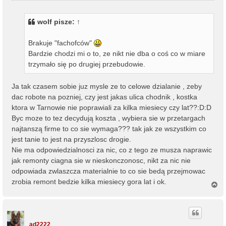
s
t
wolf
pisze:
↑
Brakuje "fachofców"
Bardzie chodzi mi o to, ze nikt nie dba o coś co w miare
trzymało się po drugiej przebudowie.
Ja tak czasem sobie juz mysle ze to celowe dzialanie , zeby
dac robote na pozniej, czy jest jakas ulica chodnik , kostka
ktora w Tarnowie nie poprawiali za kilka miesiecy czy lat??:D:D
Byc moze to tez decydują koszta , wybiera sie w przetargach
najtanszą firme to co sie wymaga??? tak jak ze wszystkim co
jest tanie to jest na przyszlosc drogie.
Nie ma odpowiedzialnosci za nic, co z tego ze musza naprawic
jak remonty ciagna sie w nieskonczonosc, nikt za nic nie
odpowiada zwlaszcza materialnie to co sie bedą przejmowac
zrobia remont bedzie kilka miesiecy gora lat i ok.
N
a
g
ó
r
ę
ad2222