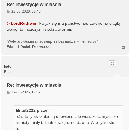
Re: Inwestycje w miescie
P
22-05-2026, 09:40
o
s
@LordRuthwen
No jak się ma państwo nastawione na ciągłą
t
wojnę, to mężczyźni siedzą w armii.
"Wolę być głupim z nadzieją, niż bez nadziei - niemądrym"
Edward 'Dudek' Dziewoński
N
a
g
ó
r
kato
ę
Rhetor
Re: Inwestycje w miescie
P
22-05-2026, 12:52
o
s
t
ad2222
pisze:
↑
@kato ty słyszałeś tą opowieść, ale większość myśli, że
kobiety miały tak jak teraz już od dawna. A to tylko sto
lat...