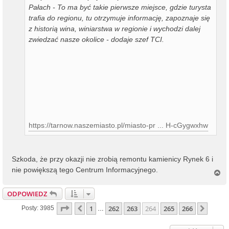
Pałach - To ma być takie pierwsze miejsce, gdzie turysta
trafia do regionu, tu otrzymuje informację, zapoznaje się
z historią wina, winiarstwa w regionie i wychodzi dalej
zwiedzać nasze okolice - dodaje szef TCI.
https://tarnow.naszemiasto.pl/miasto-pr ... H-cGygwxhw
Szkoda, że przy okazji nie zrobią remontu kamienicy Rynek 6 i
nie powiększą tego Centrum Informacyjnego.
N
a
g
ODPOWIEDZ
ó
r
Strona
264
Z
266
1
262
263
264
265
266
Poprzednia
Nastę
Posty: 3985
…
ę