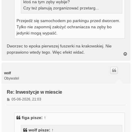
ktoś na tym zęby wybije?
Czy też planują zorganizować przetarg...
Przejedź się samochodem po parkingu przed dworcem.
Tylko nie zapomnij założyć ochraniacza na zęby bo
jedynki mogą wypaść.
Dworzec to epoka pierwszej fuszerki na krakowskiej. Nie
poprawiono wtedy tego. Więc efekt widać.
N
a
g
ó
r
wolf
ę
Obywatel
Re: Inwestycje w miescie
P
05-06-2026, 21:03
o
s
t
figa
pisze:
↑
wolf
pisze:
↑