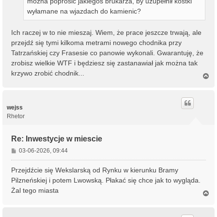
można poprosić jakiegoś brukarza, by uzupełnił kostki
wyłamane na wjazdach do kamienic?
Ich raczej w to nie mieszaj. Wiem, że prace jeszcze trwają, ale
przejdź się tymi kilkoma metrami nowego chodnika przy
Tatrzańskiej czy Frasesie co panowie wykonali. Gwarantuję, że
zrobisz wielkie WTF i będziesz się zastanawiał jak można tak
krzywo zrobić chodnik...
N
a
g
ó
r
wejss
ę
Rhetor
Re: Inwestycje w miescie
P
03-06-2026, 09:44
o
s
Przejdźcie się Wekslarską od Rynku w kierunku Bramy
t
Pilzneńskiej i potem Lwowską. Płakać się chce jak to wygląda.
Żal tego miasta
N
a
g
ó