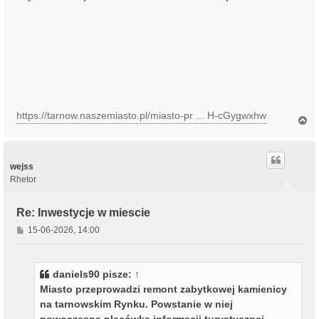
https://tarnow.naszemiasto.pl/miasto-pr ... H-cGygwxhw
N
a
g
ó
r
wejss
ę
Rhetor
Re: Inwestycje w miescie
P
15-06-2026, 14:00
o
s
t
daniels90
pisze:
↑
Miasto przeprowadzi remont zabytkowej kamienicy
na tarnowskim Rynku. Powstanie w niej
nowoczesna placówka informacji turystycznej.