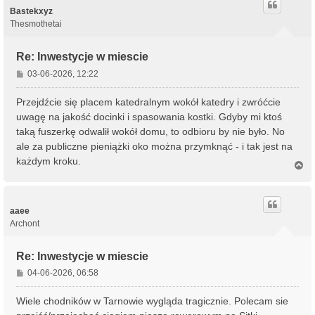
r
Bastekxyz
ę
Thesmothetai
Re: Inwestycje w miescie
P
03-06-2026, 12:22
o
s
Przejdźcie się placem katedralnym wokół katedry i zwróćcie
t
uwagę na jakość docinki i spasowania kostki. Gdyby mi ktoś
taką fuszerkę odwalił wokół domu, to odbioru by nie było. No
ale za publiczne pieniążki oko można przymknąć - i tak jest na
każdym kroku.
N
a
g
ó
r
aaee
ę
Archont
Re: Inwestycje w miescie
P
04-06-2026, 06:58
o
s
Wiele chodników w Tarnowie wygląda tragicznie. Polecam sie
t