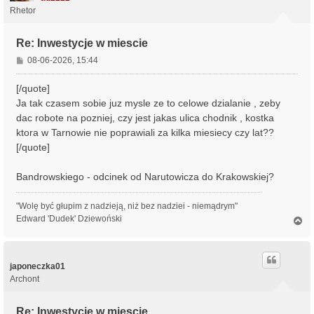
Rhetor
Re: Inwestycje w miescie
P
08-06-2026, 15:44
o
s
[/quote]
t
Ja tak czasem sobie juz mysle ze to celowe dzialanie , zeby
dac robote na pozniej, czy jest jakas ulica chodnik , kostka
ktora w Tarnowie nie poprawiali za kilka miesiecy czy lat??
[/quote]
Bandrowskiego - odcinek od Narutowicza do Krakowskiej?
"Wolę być głupim z nadzieją, niż bez nadziei - niemądrym"
Edward 'Dudek' Dziewoński
N
a
g
ó
r
japoneczka01
ę
Archont
Re: Inwestycje w miescie