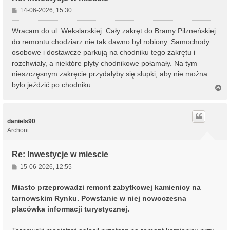
P
14-06-2026, 15:30
o
s
Wracam do ul. Wekslarskiej. Cały zakręt do Bramy Pilzneńskiej
t
do remontu chodziarz nie tak dawno był robiony. Samochody
osobowe i dostawcze parkują na chodniku tego zakrętu i
rozchwiały, a niektóre płyty chodnikowe połamały. Na tym
nieszczęsnym zakręcie przydałyby się słupki, aby nie można
było jeździć po chodniku.
N
a
g
ó
r
daniels90
ę
Archont
Re: Inwestycje w miescie
P
15-06-2026, 12:55
o
s
Miasto przeprowadzi remont zabytkowej kamienicy na
t
tarnowskim Rynku. Powstanie w niej nowoczesna
placówka informacji turystycznej.