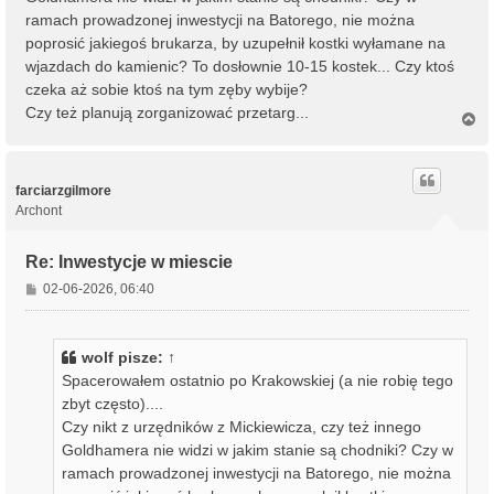
ramach prowadzonej inwestycji na Batorego, nie można
poprosić jakiegoś brukarza, by uzupełnił kostki wyłamane na
wjazdach do kamienic? To dosłownie 10-15 kostek... Czy ktoś
czeka aż sobie ktoś na tym zęby wybije?
Czy też planują zorganizować przetarg...
N
a
g
ó
r
farciarzgilmore
ę
Archont
Re: Inwestycje w miescie
P
02-06-2026, 06:40
o
s
t
wolf
pisze:
↑
Spacerowałem ostatnio po Krakowskiej (a nie robię tego
zbyt często)....
Czy nikt z urzędników z Mickiewicza, czy też innego
Goldhamera nie widzi w jakim stanie są chodniki? Czy w
ramach prowadzonej inwestycji na Batorego, nie można