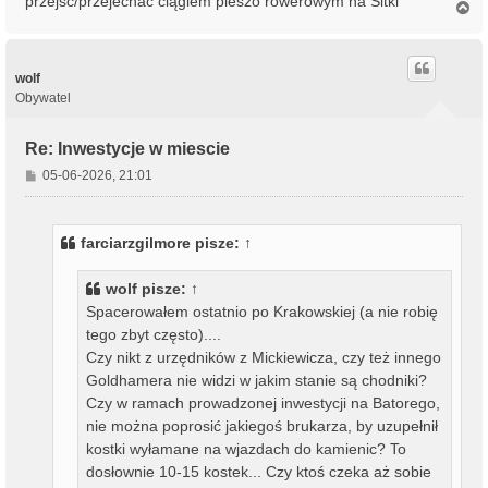
przejść/przejechać ciągiem pieszo rowerowym na Sitki
N
a
g
ó
r
wolf
ę
Obywatel
Re: Inwestycje w miescie
P
05-06-2026, 21:01
o
s
t
farciarzgilmore
pisze:
↑
wolf
pisze:
↑
Spacerowałem ostatnio po Krakowskiej (a nie robię
tego zbyt często)....
Czy nikt z urzędników z Mickiewicza, czy też innego
Goldhamera nie widzi w jakim stanie są chodniki?
Czy w ramach prowadzonej inwestycji na Batorego,
nie można poprosić jakiegoś brukarza, by uzupełnił
kostki wyłamane na wjazdach do kamienic? To
dosłownie 10-15 kostek... Czy ktoś czeka aż sobie