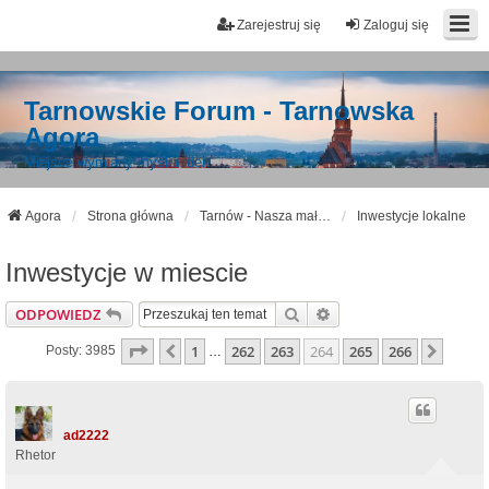
Zarejestruj się
Zaloguj się
Tarnowskie Forum - Tarnowska
Agora
Miejsce wymiany myśli i idei
Agora
Strona główna
Tarnów - Nasza mała Ojczyzna
Inwestycje lokalne
Inwestycje w miescie
Szukaj
Wyszukiwanie Zaawan
ODPOWIEDZ
Strona
264
Z
266
1
262
263
264
265
266
Poprzednia
Nastę
Posty: 3985
…
ad2222
Rhetor