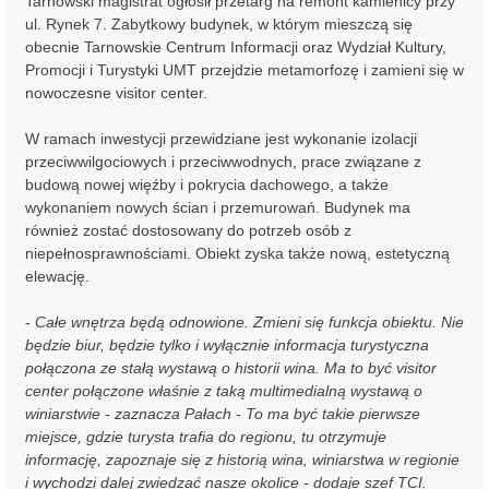
Tarnowski magistrat ogłosił przetarg na remont kamienicy przy
ul. Rynek 7. Zabytkowy budynek, w którym mieszczą się
obecnie Tarnowskie Centrum Informacji oraz Wydział Kultury,
Promocji i Turystyki UMT przejdzie metamorfozę i zamieni się w
nowoczesne visitor center.
W ramach inwestycji przewidziane jest wykonanie izolacji
przeciwwilgociowych i przeciwwodnych, prace związane z
budową nowej więźby i pokrycia dachowego, a także
wykonaniem nowych ścian i przemurowań. Budynek ma
również zostać dostosowany do potrzeb osób z
niepełnosprawnościami. Obiekt zyska także nową, estetyczną
elewację.
-
Całe wnętrza będą odnowione. Zmieni się funkcja obiektu. Nie
będzie biur, będzie tylko i wyłącznie informacja turystyczna
połączona ze stałą wystawą o historii wina. Ma to być visitor
center połączone właśnie z taką multimedialną wystawą o
winiarstwie - zaznacza Pałach - To ma być takie pierwsze
miejsce, gdzie turysta trafia do regionu, tu otrzymuje
informację, zapoznaje się z historią wina, winiarstwa w regionie
i wychodzi dalej zwiedzać nasze okolice - dodaje szef TCI.